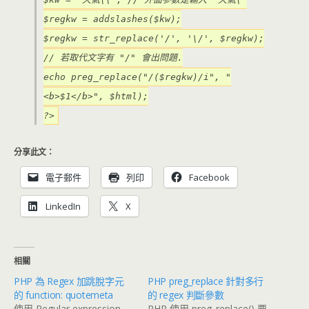
$regkw = addslashes($kw);
$regkw = str_replace('/', '\/', $regkw);
// 若取代文字有 "/" 會出問題.
echo preg_replace("/($regkw)/i", "
<b>$1</b>", $html);
?>
分享此文：
電子郵件
列印
Facebook
LinkedIn
X
相關
PHP 為 Regex 加跳脫字元
PHP preg_replace 針對多行
的 function: quotemeta
的 regex 判斷參數
使用 Regular expression
PHP 使用 preg_replace() 要