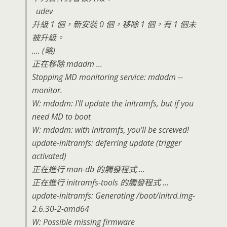
udev
升級 1 個，新安裝 0 個，移除 1 個，有 1 個未
被升級。
.... (略)
正在移除 mdadm ...
Stopping MD monitoring service: mdadm --
monitor.
W: mdadm: I'll update the initramfs, but if you
need MD to boot
W: mdadm: with initramfs, you'll be screwed!
update-initramfs: deferring update (trigger
activated)
正在進行 man-db 的觸發程式 ...
正在進行 initramfs-tools 的觸發程式 ...
update-initramfs: Generating /boot/initrd.img-
2.6.30-2-amd64
W: Possible missing firmware