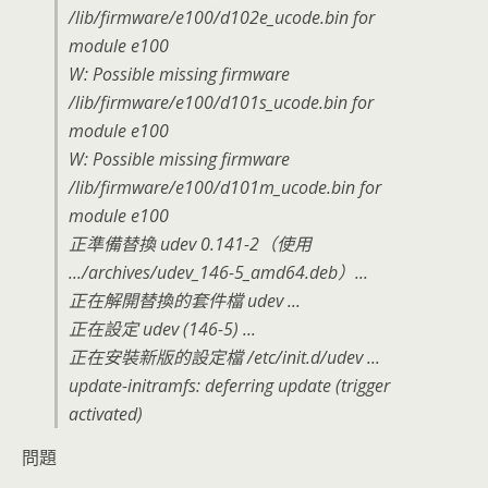
/lib/firmware/e100/d102e_ucode.bin for
module e100
W: Possible missing firmware
/lib/firmware/e100/d101s_ucode.bin for
module e100
W: Possible missing firmware
/lib/firmware/e100/d101m_ucode.bin for
module e100
正準備替換 udev 0.141-2（使用
.../archives/udev_146-5_amd64.deb）...
正在解開替換的套件檔 udev ...
正在設定 udev (146-5) ...
正在安裝新版的設定檔 /etc/init.d/udev ...
update-initramfs: deferring update (trigger
activated)
問題