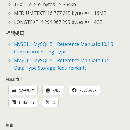
TEXT: 65,535 bytes => ~64kb
MEDIUMTEXT: 16,777,215 bytes => ~16MB
LONGTEXT: 4,294,967,295 bytes => ~4GB
相關網頁
MySQL :: MySQL 5.1 Reference Manual :: 10.1.3
Overview of String Types
MySQL :: MySQL 5.1 Reference Manual :: 10.5
Data Type Storage Requirements
分享此文：
電子郵件
列印
Facebook
LinkedIn
X
相關