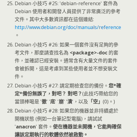
Debian 小技巧 #25: 'debian-reference' 套件為
Debian 使用者和開發人員提供了非常廣泛的參考
文件。其中大多數資訊都在這個連結:
http://www.debian.org/doc/manuals/reference
。
Debian 小技巧 #26: 如果一個套件沒有足夠的參
考文件，那麼請查找名為
<package>-doc
的套
件，並確認已經安裝。通常含有大量文件的套件
會被拆開，這是考慮到某些使用者並不想安裝文
件。
Debian 小技巧 #27: 請定期檢查您的備份。
您*確
定*備份無誤了，對吧？ 對吧？
(此技巧帶給您的
當頭棒喝是 '
徹
' '
底
' '
崩
' '
潰
'，以及
「空」
(0)。)
Debian 小技巧 #28: 如果您的機器並非持續處於
開機狀態 (例如一台筆記型電腦)，請試試
'
anacron
' 套件。
使在機器並未開機，它能夠確保
讓該定期執行的軟體依然被啟動。