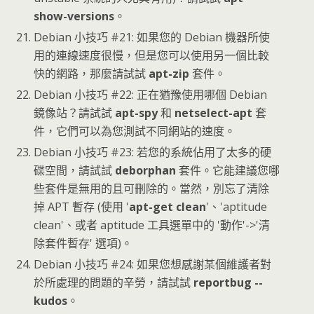
show-versions
。
Debian 小技巧 #21: 如果您的 Debian 機器所使
用的連線速度很慢，但是您可以使用另一個比較
快的網路，那麼請試試
apt-zip
套件。
Debian 小技巧 #22: 正在猶豫使用哪個 Debian
鏡像站？請試試
apt-spy
和
netselect-apt
套
件，它們可以為您測試不同網站的速度。
Debian 小技巧 #23: 若您的系統佔用了太多的硬
碟空間，請試試
deborphan
套件。它能建議您哪
些套件是無用的且可刪除的。當然，別忘了清除
掉 APT 暫存 (使用 '
apt-get clean
'、'aptitude
clean'、或者 aptitude 工具選單中的 '動作'->'清
除套件暫存' 選項)。
Debian 小技巧 #24: 如果您想感謝某個維護者對
於所處理的問題的辛勞，請試試
reportbug --
kudos
。