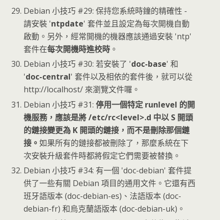
Debian 小技巧 #29: 保持您系統時鐘的精確性 -
請安裝 '
ntpdate
' 套件並且設定為每次開機自動
啟動。另外，經常開機的機器應該通過安裝 'ntp'
套件在
每次開機時進校時
。
Debian 小技巧 #30: 若安裝了 '
doc-base
' 和
'
doc-central
' 套件以及相依的套件後，就可以從
http://localhost/ 來瀏覽文件囉。
Debian 小技巧 #31:
停用一個特定 runlevel 的開
機服務，應該是將 /etc/rc<level>.d 中以 S 開頭
的鏈接變更為 K 開頭的鏈接，而不是刪除那個鏈
接。
如果所有的鏈接都被刪除了，那麼系統在下
次安裝升級套件時都將假定它們需要被替換。
Debian 小技巧 #34: 有一個 'doc-debian' 套件提
供了一些有關 Debian 項目的通用文件。它還有西
班牙語版本 (doc-debian-es)、法語版本 (doc-
debian-fr) 和烏克蘭語版本 (doc-debian-uk)。