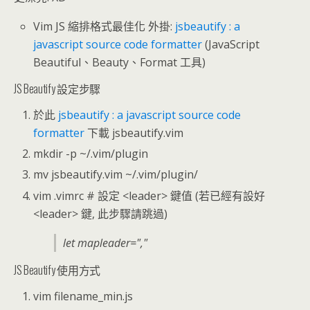
Vim JS 縮排格式最佳化 外掛:
jsbeautify : a
javascript source code formatter
(JavaScript
Beautiful、Beauty、Format 工具)
JS Beautify 設定步驟
於此
jsbeautify : a javascript source code
formatter
下載 jsbeautify.vim
mkdir -p ~/.vim/plugin
mv jsbeautify.vim ~/.vim/plugin/
vim .vimrc # 設定 <leader> 鍵值 (若已經有設好
<leader> 鍵, 此步驟請跳過)
let mapleader=","
JS Beautify 使用方式
vim filename_min.js