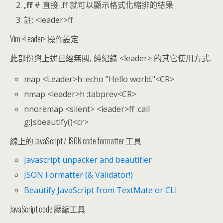
,ff
# 直接 ,ff 就可以顯示格式化縮排的結果
註: <leader>ff
Vim <Leader> 操作設定
此部份與上述已經無關, 純紀錄 <leader> 的其它使用方式.
map <Leader>h :echo "Hello world."<CR>
nmap <leader>h :tabprev<CR>
nnoremap <silent> <leader>ff :call
g:Jsbeautify()<cr>
線上的 JavaScript / JSON code formatter 工具
Javascript unpacker and beautifier
JSON Formatter (& Validator!)
Beautify JavaScript from TextMate or CLI
JavaScript code 壓縮工具