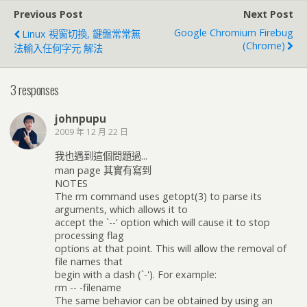
Previous Post
Next Post
Google Chromium Firebug
Linux 視窗切換, 鍵盤常常無
(Chrome)
法輸入任何字元 解法
3 responses
johnpupu
2009 年 12 月 22 日
我也遇到這個問題過...
man page 其實有寫到
NOTES
The rm command uses getopt(3) to parse its
arguments, which allows it to
accept the `--' option which will cause it to stop
processing flag
options at that point. This will allow the removal of
file names that
begin with a dash (`-'). For example:
rm -- -filename
The same behavior can be obtained by using an