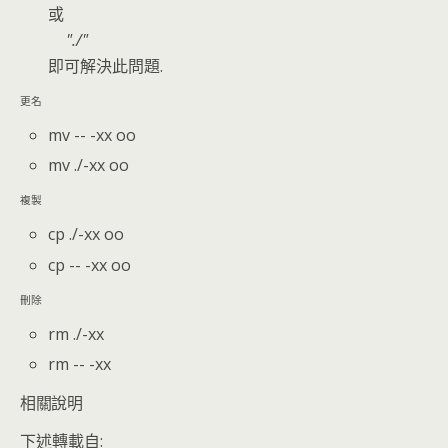
或
./
即可解決此問題.
更名
mv -- -xx oo
mv ./-xx oo
複製
cp ./-xx oo
cp -- -xx oo
刪除
rm ./-xx
rm -- -xx
相關說明
下述轉載自: