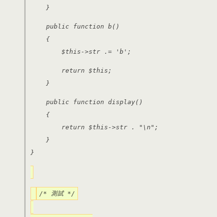
}
public function b()
{
$this->str .= 'b';
return $this;
}
public function display()
{
return $this->str . "\n";
}
}
/* 測試 */