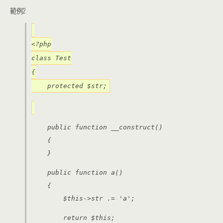
範例2
<?php
class Test
{
protected $str;
public function __construct()
{
}
public function a()
{
$this->str .= 'a';
return $this;