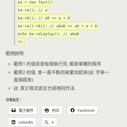
$a = new Test();
$a->a(); // a
$a->b(); // ab => a + b
$a->a()->b(); // abab => ab + a + b
echo $a->display(); // abab
?>
範例說明
範例1 的值就是每個執行完, 都是單獨的程序
範例2 的值, 會一直不斷的被累加起來(註: 字串一
直接起來).
註: 其它程式語言也是相同作法.
分享此文：
電子郵件
列印
Facebook
LinkedIn
X