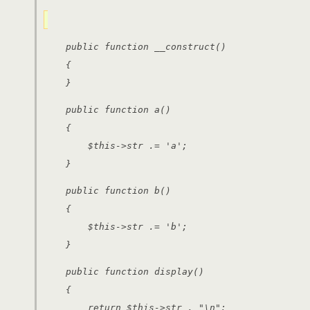
public function __construct()
{
}
public function a()
{
$this->str .= 'a';
}
public function b()
{
$this->str .= 'b';
}
public function display()
{
return $this->str . "\n";