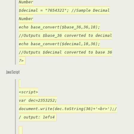
Number
$decimal = "7654321"; //Sample Decimal
Number
echo base_convert($base_36,36,10);
//Outputs $base_36 converted to decimal
echo base_convert($decimal,10,36);
//Outputs $decimal converted to base 36
?>
JavaScript
<script>
var dec=2353252;
document.write(dec.toString(36)+'<br>');/
/ output: 1efs4