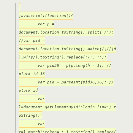
javascript:(function(){
var p =
document.location.toString().split('/');
//var pid =
document.location.toString().match(/\/[\d
|\w]*$/).toString().replace('/', '');
var pid36 = p[p.length - 1]; //
plurk id 36
var pid = parseInt(pid36,36); //
plurk id
var
l=document.getElementById('login_link').t
oString();
var
t=l.match('token=.*').toString().replace(