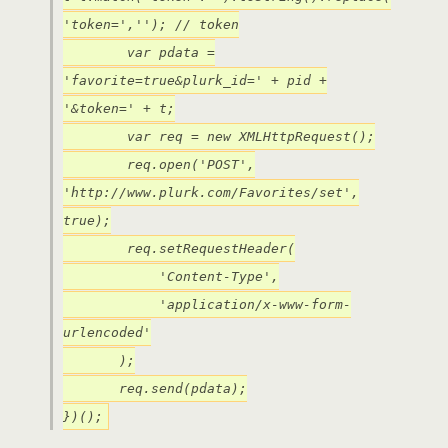
'token=',''); // token
var pdata =
'favorite=true&plurk_id=' + pid +
'&token=' + t;
var req = new XMLHttpRequest();
req.open('POST',
'http://www.plurk.com/Favorites/set',
true);
req.setRequestHeader(
'Content-Type',
'application/x-www-form-
urlencoded'
);
req.send(pdata);
})();