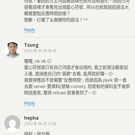
符號，重回對方主河道看該噗也依然沒有變化，回自己河
道看該噗才會看見出現愛心符號…所以也就是說這語法大
概需要點反應時間這樣？
抱歉，打擾了＆謝謝你的語法！^^
Reply
Tsung
2010 年 05 月 08 日
喔喔, ok ok 🙂
愛心符號是只有自己河道才會出現的, 我之前測法都是加
入後, 直接進自己的"喜歡"去看, 能用就好囉~ 🙂
我覺得應該不是需要"反應時間", 而是因為 plurk 是一直
去跟 server 要資料(號稱 comet), 但是新的資料並不會即
時送進來, 整頁 reload 就會看到了~ 🙂
Reply
hepha
2010 年 06 月 16 日
很好，很方便