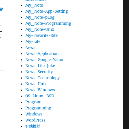
My_Note
會
My_Note-App-Setting
My_Note-pLog
My_Note-Programming
、
My_Note-Unix
一
My-Favorite-Site
，
My-Life
News
News-Application
News-Google-Yahoo
News-Life-Joke
News-Security
News-Technology
News-Unix
News-Windows
OS-Linux_BSD
Program
Programming
Windows
WordPress
好站推薦