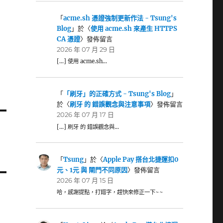
「
acme.sh 憑證強制更新作法 - Tsung's
Blog
」於〈
使用 acme.sh 來產生 HTTPS
CA 憑證
〉發佈留言
2026 年 07 月 29 日
[…] 使用 acme.sh…
「
「刷牙」的正確方式 - Tsung's Blog
」
於〈
刷牙 的 錯誤觀念與注意事項
〉發佈留言
2026 年 07 月 17 日
[…] 刷牙 的 錯誤觀念與…
「
Tsung
」於〈
Apple Pay 搭台北捷運扣0
元、1元 與 閘門不同原因
〉發佈留言
2026 年 07 月 15 日
哈，感謝提點，打錯字，趕快來修正一下~~