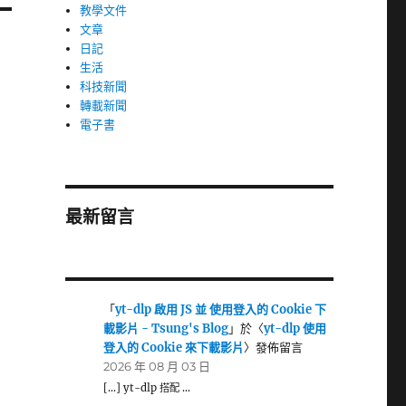
教學文件
文章
日記
生活
科技新聞
轉載新聞
電子書
最新留言
「
yt-dlp 啟用 JS 並 使用登入的 Cookie 下
載影片 - Tsung's Blog
」於〈
yt-dlp 使用
登入的 Cookie 來下載影片
〉發佈留言
2026 年 08 月 03 日
[…] yt-dlp 搭配 …