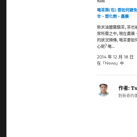
相關
喝茶葉(包) 要如何避
辛、塑化劑、農藥
柴米油鹽醬醋茶, 茶也
常所需之中, 現在農藥
的狀況頻傳, 喝茶要如
心呢? 喝…
2014 年 12 月 18 日
在「News」中
作者:
Ts
對新奇的事