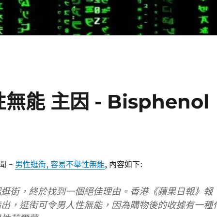
能 主因 - Bisphenol
聞 -
男性逛街, 容易不舉性無能
, 內容如下:
侶逛街，終於找到一個絕佳理由。香港《蘋果日報》報
指出，逛街可令男人性無能，因為購物後的收據有一種