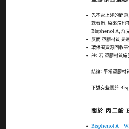
先不管上述的問題,
就看過, 原來這也
Bisphenol A, 詳
反而 塑膠材質 是最常
環保署資源回收基金
註: 若 塑膠材質
結論: 平常塑膠材
下述有些關於 Bis
關於 丙二酚 B
Bisphenol A - Wi