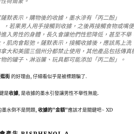
男性荷爾蒙。
家薩默表示，
購物後的收據，墨水滲有「丙二酚」
）
，若果男人用手接觸到收據，之後再接觸食物或嘴便
酚進入男性的身體，長久會讓他們性慾降低，甚至不舉
大，肌肉會鬆弛。
薩默表示，接觸收據後，應該馬上洗
加拿大和美國三個州分都禁止使用，其他產品包括
傳真
食物的罐子、淋浴簾、玩具都可能添加「丙二酚」
。
去逛街
的好理由, 仔細看似乎是被標題騙了.
鍵是
收據
, 是收據的墨水引發讓男性不舉性無能.
的墨水倒不是問題,
收據的"金額"
應該才是關鍵吧~ XD
產生 BISPHENOL A