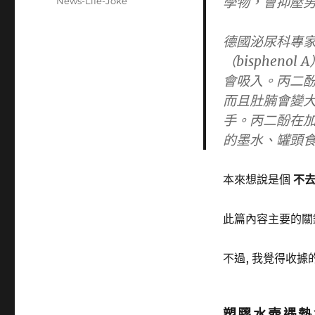
學物，會抑壓
分
News-Life-Joke
日
類
期:
德國泌尿科專
（bisphenol A
會吸入。
丙二
而且肚腩會變
手。丙二酚在
的墨水、罐頭
本來想說是個
不
此篇內容主要的關
不過, 我覺得收據
塑膠水壺遇熱會