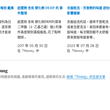
免喝到 戴奧
起雲劑 含有 塑化劑 DEHP 的 事
衣服乾洗、芳香劑的味道 恐怕
件整理
影響健康
被列為日
起雲劑 含有 塑化劑DEHP(鄰苯
衣服送洗的話，通常不管乾洗
、混茶葉
二甲酸（2-乙基己基）酯) 的事
或者怎麼洗法，拿回來都會有
何才能安
件真是鬧到滿城風雨, 花了點時
股味道，每次聞到都不太舒服
間研…
原來那股味道會導…
2011 年 05 月 30 日
2023 年 07 月 28 日
在「News」中
在「News」中
ung
物都很有興趣, 喜歡簡單的東西, 過簡單的生活.
檢視「Tsung」的全部文章