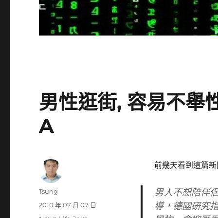
男性逛街, 容易不舉性無
A
前幾天看到這篇新
男人不想陪伴
作
Tsung
者
導，德國研究
發
2010 年 07 月 07 日
佈