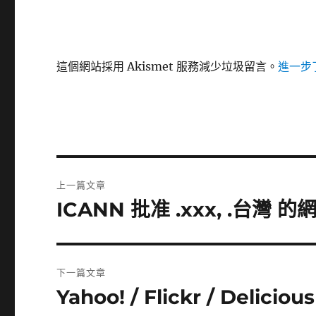
這個網站採用 Akismet 服務減少垃圾留言。
進一步了
文
上一篇文章
章
ICANN 批准 .xxx, .台灣 
上
一
導
篇
覽
文
下一篇文章
章:
Yahoo! / Flickr / Delici
下
一