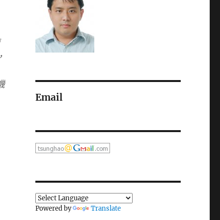
，
機
Email
Powered by
Translate