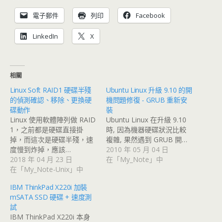
電子郵件
列印
Facebook
LinkedIn
X
相關
Linux Soft RAID1 硬碟半殘
Ubuntu Linux 升級 9.10 的開
的偵測確認、移除、更換硬
機問題修復 - GRUB 重新安
碟動作
裝
Linux 使用軟體陣列做 RAID
Ubuntu Linux 在升級 9.10
1，之前都是硬碟直接掛
時, 因為機器硬碟狀況比較
掉，而這次是硬碟半殘，速
複雜, 果然遇到 GRUB 開…
度慢到炸掉，應該…
2010 年 05 月 04 日
2018 年 04 月 23 日
在「My_Note」中
在「My_Note-Unix」中
IBM ThinkPad X220i 加裝
mSATA SSD 硬碟 + 速度測
試
IBM ThinkPad X220i 本身