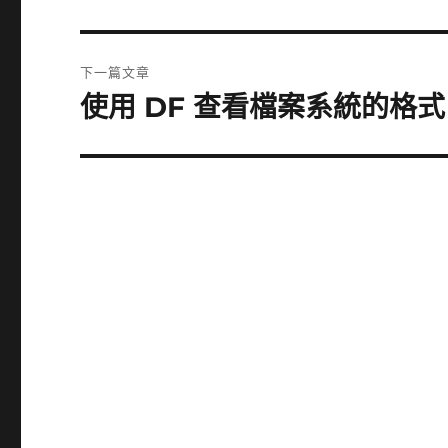
一
導
篇
覽
文
下一篇文章
章:
使用 DF 查看檔案系統的格式
下
一
篇
文
章: