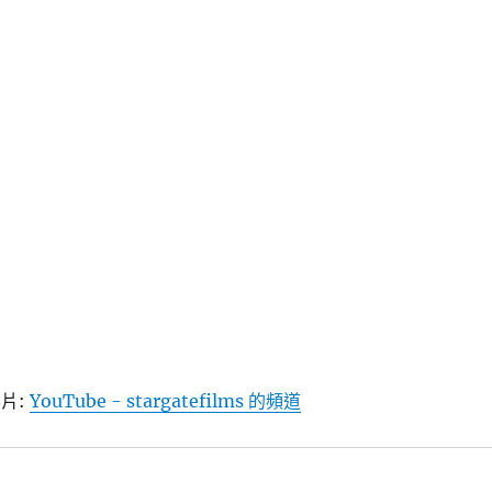
片:
YouTube - stargatefilms 的頻道