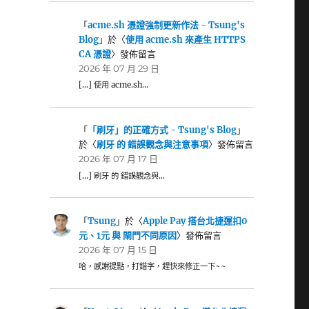
「
acme.sh 憑證強制更新作法 - Tsung's
Blog
」於〈
使用 acme.sh 來產生 HTTPS
CA 憑證
〉發佈留言
2026 年 07 月 29 日
[…] 使用 acme.sh…
「
「刷牙」的正確方式 - Tsung's Blog
」
於〈
刷牙 的 錯誤觀念與注意事項
〉發佈留言
2026 年 07 月 17 日
[…] 刷牙 的 錯誤觀念與…
「
Tsung
」於〈
Apple Pay 搭台北捷運扣0
元、1元 與 閘門不同原因
〉發佈留言
2026 年 07 月 15 日
哈，感謝提點，打錯字，趕快來修正一下~~