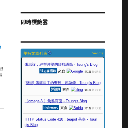
即時標籤雲
晰
SiteTag
為
很
局