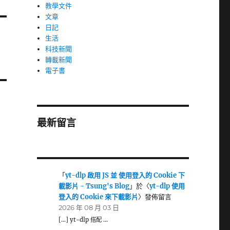
教學文件
文章
日記
生活
科技新聞
轉載新聞
電子書
最新留言
「
yt-dlp 啟用 JS 並 使用登入的 Cookie 下
載影片 - Tsung's Blog
」於〈
yt-dlp 使用
登入的 Cookie 來下載影片
〉發佈留言
2026 年 08 月 03 日
[…] yt-dlp 搭配 …