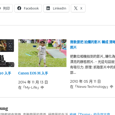
列印
Facebook
LinkedIn
X
微軟要把 拍爛的影片 轉成 清
照片
把數位相機拍到的影片, 轉化
漂亮的靜態照片. - 光這句話就
有吸引力. 原理: 抓取影片中的
部…
S90 入手
Canon EOS M 入手
2010 年 05 月 11 日
2014 年 11 月 13 日
在「News-Technology」中
在「My-Life」中
ung
物都很有興趣, 喜歡簡單的東西, 過簡單的生活.
檢視「Tsung」的全部文章