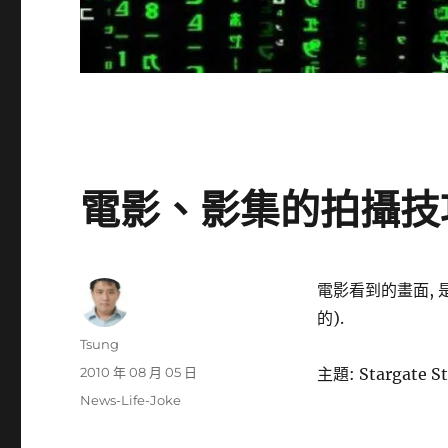
電影、影集的拍攝技
電影看到的畫面, 
的).
作
Tsung
者
發
2010 年 08 月 05 日
主題: Stargate St
佈
分
News-Life-Joke
日
類
期: