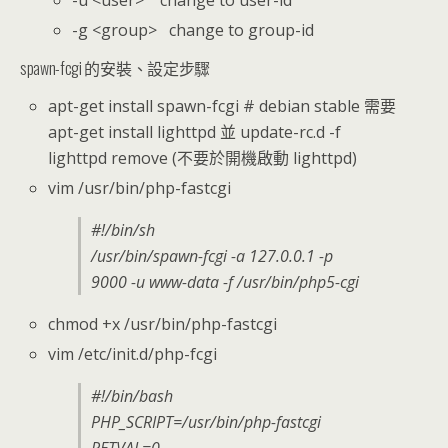
-u <user> change to user-id
-g <group> change to group-id
spawn-fcgi 的安裝、設定步驟
apt-get install spawn-fcgi # debian stable 需要
apt-get install lighttpd 並 update-rc.d -f
lighttpd remove (不要於開機啟動 lighttpd)
vim /usr/bin/php-fastcgi
#!/bin/sh
/usr/bin/spawn-fcgi -a 127.0.0.1 -p
9000 -u www-data -f /usr/bin/php5-cgi
chmod +x /usr/bin/php-fastcgi
vim /etc/init.d/php-fcgi
#!/bin/bash
PHP_SCRIPT=/usr/bin/php-fastcgi