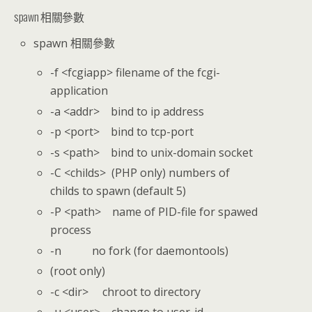
spawn 相關參數
spawn 相關參數
-f <fcgiapp> filename of the fcgi-
application
-a <addr> bind to ip address
-p <port> bind to tcp-port
-s <path> bind to unix-domain socket
-C <childs> (PHP only) numbers of
childs to spawn (default 5)
-P <path> name of PID-file for spawed
process
-n no fork (for daemontools)
(root only)
-c <dir> chroot to directory