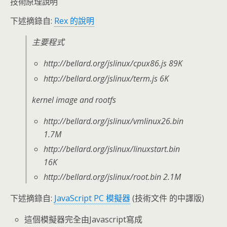
技術原理說明
下述摘錄自:
Rex 的說明
主要程式
http://bellard.org/jslinux/cpux86.js 89K
http://bellard.org/jslinux/term.js 6K
kernel image and rootfs
http://bellard.org/jslinux/vmlinux26.bin
1.7M
http://bellard.org/jslinux/linuxstart.bin
16K
http://bellard.org/jslinux/root.bin 2.1M
下述摘錄自:
JavaScript PC 模擬器
(技術文件 的中譯版)
這個模擬器完全由Javascript寫成