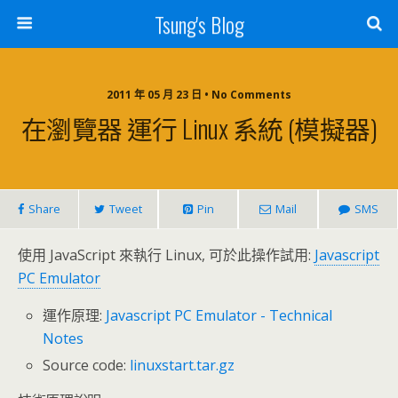
Tsung's Blog
2011 年 05 月 23 日 • No Comments
在瀏覽器 運行 Linux 系統 (模擬器)
Share
Tweet
Pin
Mail
SMS
使用 JavaScript 來執行 Linux, 可於此操作試用:
Javascript
PC Emulator
運作原理:
Javascript PC Emulator - Technical
Notes
Source code:
linuxstart.tar.gz