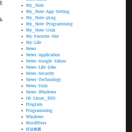
軟
My_Note
My_Note-App-Setting
My_Note-pLog
&
My_Note-Programming
My_Note-Unix
My-Favorite-Site
My-Life
News
News-Application
News-Google-Yahoo
News-Life-Joke
News-Security
News-Technology
News-Unix
News-Windows
OS-Linux_BSD
Program
Programming
Windows
WordPress
好站推薦