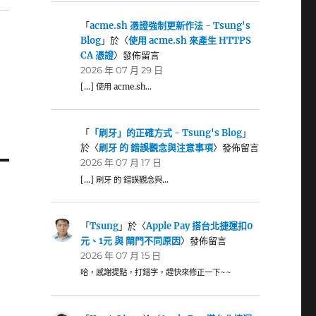
「
acme.sh 憑證強制更新作法 - Tsung's
Blog
」於〈
使用 acme.sh 來產生 HTTPS
CA 憑證
〉發佈留言
2026 年 07 月 29 日
[…] 使用 acme.sh…
「
「刷牙」的正確方式 - Tsung's Blog
」
於〈
刷牙 的 錯誤觀念與注意事項
〉發佈留言
2026 年 07 月 17 日
[…] 刷牙 的 錯誤觀念與…
「
Tsung
」於〈
Apple Pay 搭台北捷運扣0
元、1元 與 閘門不同原因
〉發佈留言
2026 年 07 月 15 日
哈，感謝提點，打錯字，趕快來修正一下~~