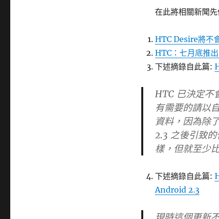
籤
在此將相關新聞先做
HTC Desire將不
HTC：七月底推出 De
下述摘錄自此篇:
HTC 已決定不會
有需要的請以
資料，因為除了 
2.3 之後引致
樣，但就至少
下述摘錄自此篇:
Android 2.3
現時這個更新