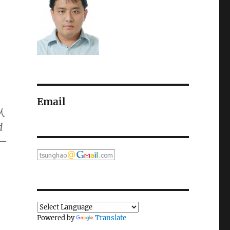
，
Email
人
d
一
Powered by
Translate