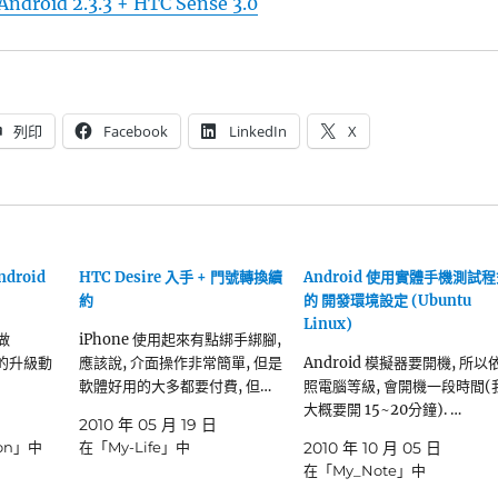
ndroid 2.3.3 + HTC Sense 3.0
列印
Facebook
LinkedIn
X
ndroid
HTC Desire 入手 + 門號轉換續
Android 使用實體手機測試
約
的 開發環境設定 (Ubuntu
Linux)
以做
iPhone 使用起來有點綁手綁腳,
o) 的升級動
應該說, 介面操作非常簡單, 但是
Android 模擬器要開機, 所以
軟體好用的大多都要付費, 但…
照電腦等級, 會開機一段時間(
大概要開 15~20分鐘). …
2010 年 05 月 19 日
ion」中
在「My-Life」中
2010 年 10 月 05 日
在「My_Note」中