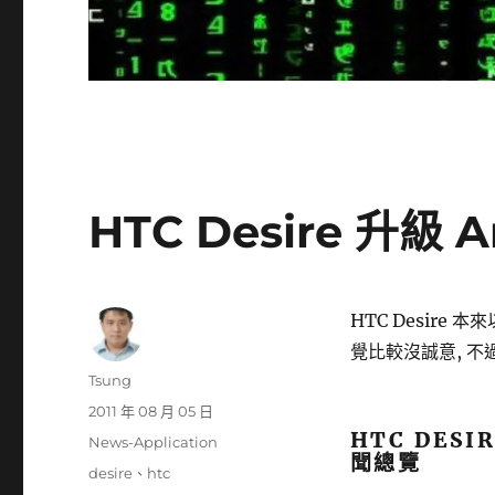
HTC Desire 升級 A
HTC Desire
覺比較沒誠意, 不
作
Tsung
者
發
2011 年 08 月 05 日
佈
HTC DESIR
分
News-Application
日
聞總覽
類
標
desire
、
htc
期: