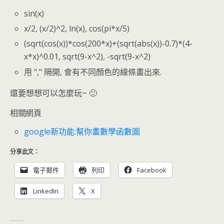
sin(x)
x/2, (x/2)^2, ln(x), cos(pi*x/5)
(sqrt(cos(x))*cos(200*x)+(sqrt(abs(x))-0.7)*(4-
x*x)^0.01, sqrt(9-x^2), -sqrt(9-x^2)
用 "," 隔開, 會有不同顏色的線條畫出來.
還要想想可以怎麼玩~ 🙂
相關網頁
google新功能:幫你畫數學函數圖
分享此文：
電子郵件
列印
Facebook
LinkedIn
X