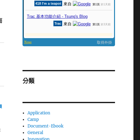
而
分類
預
Application
Camp
Document-Ebook
詳
General
Innovation