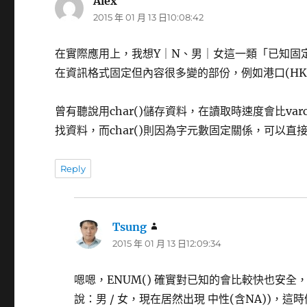
Alex
表
2015 年 01 月 13 日10:08:42
示:
在實際應用上，我想Y｜N、男｜女這一類「已知固定答
在資訊格式固定但內容很多變的部份，例如港口(HKG,
曾有聽說用char()儲存資料，在讀取時速度會比varc
找資料，而char()則因為字元數固定關係，可以
Reply
Tsung
表
2015 年 01 月 13 日12:09:34
示:
嗯嗯，ENUM() 確實對已知的會比較快也安全
說：男 / 女，現在居然出現 中性(含NA))，這時