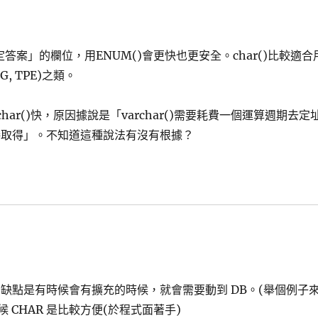
案」的欄位，用ENUM()會更快也更安全。char()比較適合
 TPE)之類。
har()快，原因據說是「varchar()需要耗費一個運算週期去定
直接取得」。不知道這種說法有沒有根據？
，缺點是有時候會有擴充的時候，就會需要動到 DB。(舉個例子
候 CHAR 是比較方便(於程式面著手)