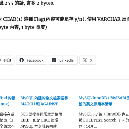
 255 的話, 會多 2 bytes.
對 CHAR(1) 這種 Flag(內容可能是存 y/n), 使用 VARCHAR 反
byte 內容, 1 byte 長度)
列印
Facebook
LinkedIn
X
ftpd 的帳
MySQL 內建的全文檢索搜尋
MySQL InnoDB / MyISAM 
nux)
MATCH 和 AGAINST
設的英文停用字清單
是直接在系
SQL 要搜尋通常就是使用
MySQL 5.7 後，InnoDB 也支
號, 但
LIKE，但是 LIKE 很慢，
援 FULLTEXT Search 了。 
全觀念不
MySQL 本身就有內建
見：13.9 …