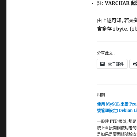
註:
VARCHAR 超過
由上述可知, 若是
會多存 1 byte. (1 
分享此文：
電子郵件
相關
使用 MySQL 來當 Pro
號管理設定(Debian Li
一般建 FTP 帳號, 都
統上直接開個使用者的帳
是如果是要開帳號給安