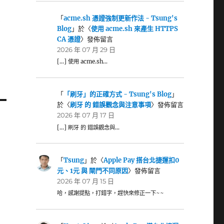
「
acme.sh 憑證強制更新作法 - Tsung's
空
Blog
」於〈
使用 acme.sh 來產生 HTTPS
CA 憑證
〉發佈留言
2026 年 07 月 29 日
[…] 使用 acme.sh…
「
「刷牙」的正確方式 - Tsung's Blog
」
於〈
刷牙 的 錯誤觀念與注意事項
〉發佈留言
2026 年 07 月 17 日
[…] 刷牙 的 錯誤觀念與…
「
Tsung
」於〈
Apple Pay 搭台北捷運扣0
元、1元 與 閘門不同原因
〉發佈留言
2026 年 07 月 15 日
哈，感謝提點，打錯字，趕快來修正一下~~