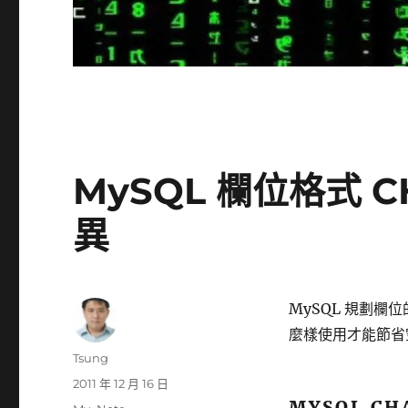
MySQL 欄位格式 C
異
MySQL 規劃欄位的
麼樣使用才能節省
作
Tsung
者
發
2011 年 12 月 16 日
佈
MYSQL CH