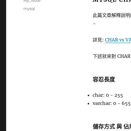
分
My_Note
日
類
標
mysql
期:
籤
此篇文章解釋說明的
~
詳見:
CHAR vs V
下述就來對 CHAR
容忍長度
char: 0 ~ 255
varchar: 0 ~ 65
儲存方式 與 