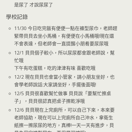
是尿了 才說尿尿了
學校記錄
11/30 今日吃完飯有便便一點在褲型尿巾，老師趕
緊帶貝貝去坐小馬桶，有便便在小馬桶哦!現在還
不會表達，但老師會一直提醒小朋肴要尿尿哦
12/1 貝貝個子較小，所以尿尿都會跟老師說，幫
忙哦
下午有吃蛋糕，吃的津津有味 喜歡吃哦
12/2 現在貝貝也會當小管家，請小朋友坐好，也
會學老師說話:大家請坐好，手擺後面哦!
12/5 貝貝很喜歡幫忙做事 貝貝說「要幫忙擦桌
子」，貝貝很認真把桌子擦乾淨哦
12/6 貝貝現在上完廁所，可以自己下來，本來要
老師協助，現在可以上完廁所自己沖水，拿衛生
紙擦一擦尿尿的地方，真棒!一天一天有進步，貝