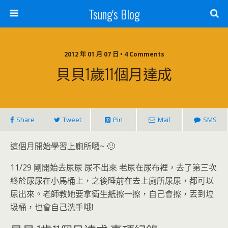
Tsung's Blog
2012 年 01 月 07 日 • 4 Comments
貝貝1歲11個月達成
Share
Tweet
Pin
Mail
SMS
這個月開始學習上廁所囉~ 🙂
11/29 剛開始去尿尿 尿不出來 老尿在尿布裡，去了第三次
終於尿尿在小馬桶上，之後睡前在去上廁所尿尿，都可以
尿出來。老師教她要拿衛生紙擦一擦，自己會擦，丟到垃
圾桶，也會自己洗手哦!