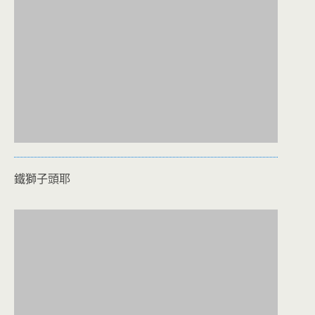
鐵獅子頭耶