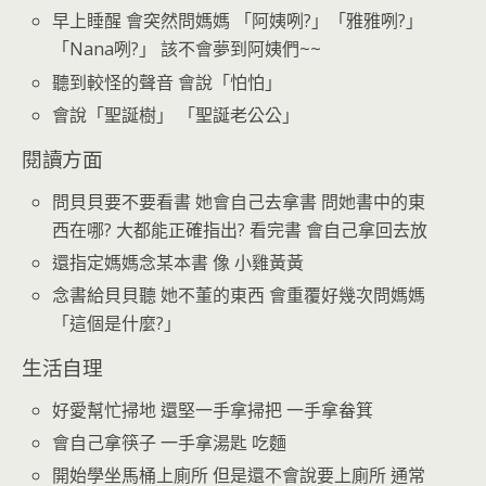
早上睡醒 會突然問媽媽 「阿姨咧?」「雅雅咧?」
「Nana咧?」 該不會夢到阿姨們~~
聽到較怪的聲音 會說「怕怕」
會說「聖誕樹」 「聖誕老公公」
閱讀方面
問貝貝要不要看書 她會自己去拿書 問她書中的東
西在哪? 大都能正確指出? 看完書 會自己拿回去放
還指定媽媽念某本書 像 小雞黃黃
念書給貝貝聽 她不董的東西 會重覆好幾次問媽媽
「這個是什麼?」
生活自理
好愛幫忙掃地 還堅一手拿掃把 一手拿畚箕
會自己拿筷子 一手拿湯匙 吃麵
開始學坐馬桶上廁所 但是還不會說要上廁所 通常