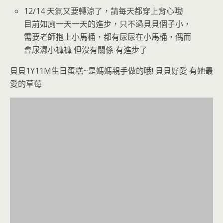
12/14 天氣又要轉涼了，請每天都穿上背心哦!
目前如廁一天一天的進步，只不過貝貝個子小，
需要老師抱上小馬桶，都有尿尿在小馬桶，偶而
會尿濕小褲褲 但沒有關係 有進步了
貝貝1Y11M生日蛋糕~是媽媽親手做的哦! 貝貝好愛 有她最
愛的草莓