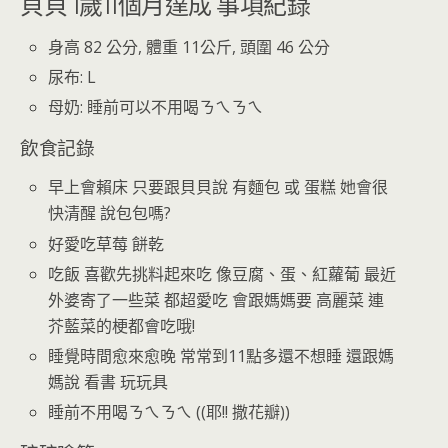
貝貝 1歲11個月達成 事項紀錄
身高 82 公分, 體重 11公斤, 頭圍 46 公分
尿布: L
母奶: 睡前可以不用喝ㄋㄟㄋㄟ
飲食記錄
早上會賴床 只要跟貝貝說 有麵包 或 蛋糕 她會很
快清醒 說包包嗎?
好愛吃草莓 餅乾
吃飯 喜歡先挑料起來吃 像豆腐、蛋、紅蘿葡 最近
外婆寄了一些菜 都超愛吃 會跟媽媽要 高麗菜 連
芥藍菜的梗都會吃哦!
睡覺時間愈來愈晚 常常到11點多還不想睡 還跟媽
媽說 看書 玩玩具
睡前不用喝ㄋㄟㄋㄟ ((耶!! 撒花瓣))