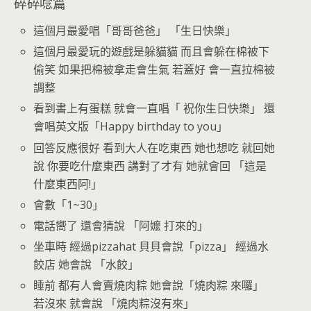
碎碎唸篇
這個月最愛唱「哥哥爸爸」 「生日快樂」
這個月最愛玩的遊戲是躲貓貓 而且會躲在棉被下
偷笑 如果把棉被拿走會生氣 若蓋好 會一直拉棉被
調整
看到書上有蛋糕 就會一直唱「 祝你生日快樂」 還
會唱英文版「Happy birthday to you」
回答反應很好 看到大人在吃東西 她也想吃 就回她
說 你要吃什麼東西 講對了才有 她就會回 「這是
什麼東西阿!」
會數「1~30」
電話嚮了 還會猜說 「阿嬤 打來的」
坐車時 經過pizzahat 貝貝會說「pizza」 經過水
餃店 她會說 「水餃」
睡前 都有人會賣燒肉粽 她會說「燒肉粽 來囉」
若沒來 就會說 「燒肉粽沒有來」