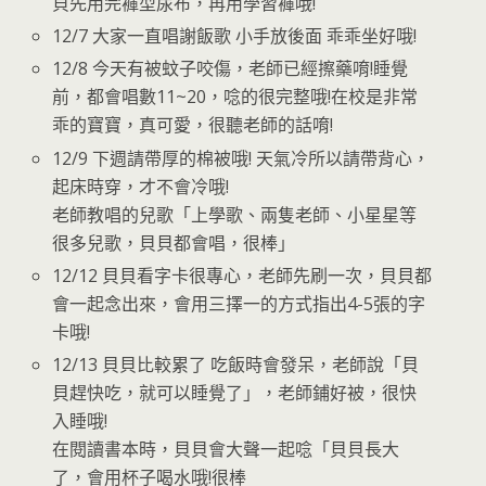
貝先用完褲型尿布，再用學習褲哦!
12/7 大家一直唱謝飯歌 小手放後面 乖乖坐好哦!
12/8 今天有被蚊子咬傷，老師已經擦藥唷!睡覺
前，都會唱數11~20，唸的很完整哦!在校是非常
乖的寶寶，真可愛，很聽老師的話唷!
12/9 下週請帶厚的棉被哦! 天氣冷所以請帶背心，
起床時穿，才不會冷哦!
老師教唱的兒歌「上學歌、兩隻老師、小星星等
很多兒歌，貝貝都會唱，很棒」
12/12 貝貝看字卡很專心，老師先刷一次，貝貝都
會一起念出來，會用三擇一的方式指出4-5張的字
卡哦!
12/13 貝貝比較累了 吃飯時會發呆，老師說「貝
貝趕快吃，就可以睡覺了」，老師鋪好被，很快
入睡哦!
在閱讀書本時，貝貝會大聲一起唸「貝貝長大
了，會用杯子喝水哦!很棒