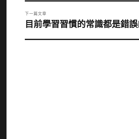
篇
覽
文
下一篇文章
章:
目前學習習慣的常識都是錯誤
下
一
篇
文
章: