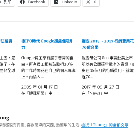
列印
Facebook
LinkedIn
X
非法融資
後IPO時代 Google還能保吸引
蝦皮 2015 ~ 2017 行銷費用
力
70億台幣
主因，是
Google員工享有超乎尋常的自
蝦皮母公司 Sea 申請赴美上市
治了~ 在
由。所有員工都被鼓勵把20%
所以有公開這些數字的資訊，
易佔全球
的工作時間花在自己的個人專案
皮在 18個月的行銷費用，就燒
上。內情人…
近70…
2005 年 01 月 17 日
2017 年 09 月 27 日
在「轉載新聞」中
在「News」中
ung
物都很有興趣, 喜歡簡單的東西, 過簡單的生活.
檢視「Tsung」的全部文章