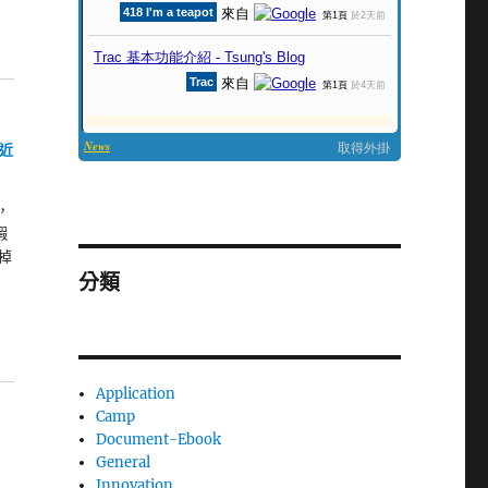
花近
，
蝦
掉
分類
Application
Camp
Document-Ebook
General
Innovation