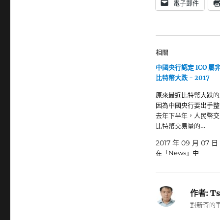
電子郵件
相關
中國央行認定 ICO 屬
比特幣大跌 - 2017
原來最近比特幣大跌的
因為中國央行要出手整
去年下半年，人民幣交
比特幣交易量的…
2017 年 09 月 07 日
在「News」中
作者:
Ts
對新奇的事