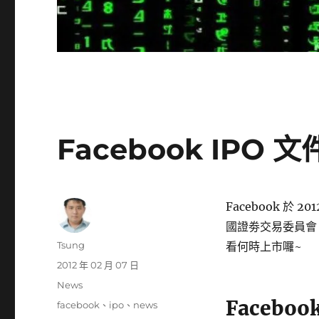
Facebook IPO 文件
Facebook 於 20
國證劵交易委員會 (U.S
作
Tsung
看何時上市囉~
者
發
2012 年 02 月 07 日
佈
分
News
日
類
Faceboo
標
facebook
、
ipo
、
news
期: