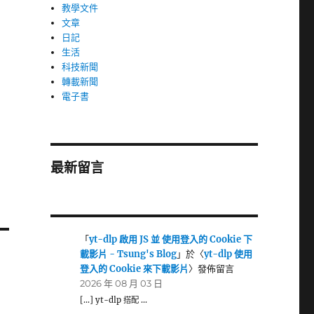
教學文件
文章
日記
生活
科技新聞
轉載新聞
電子書
最新留言
「
yt-dlp 啟用 JS 並 使用登入的 Cookie 下
載影片 - Tsung's Blog
」於〈
yt-dlp 使用
登入的 Cookie 來下載影片
〉發佈留言
2026 年 08 月 03 日
[…] yt-dlp 搭配 …