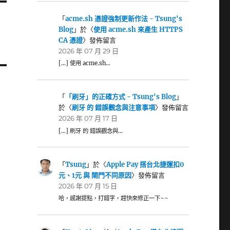
「
acme.sh 憑證強制更新作法 - Tsung's
Blog
」於〈
使用 acme.sh 來產生 HTTPS
CA 憑證
〉發佈留言
2026 年 07 月 29 日
[…] 使用 acme.sh…
「
「刷牙」的正確方式 - Tsung's Blog
」
於〈
刷牙 的 錯誤觀念與注意事項
〉發佈留言
2026 年 07 月 17 日
[…] 刷牙 的 錯誤觀念與…
「
Tsung
」於〈
Apple Pay 搭台北捷運扣0
元、1元 與 閘門不同原因
〉發佈留言
2026 年 07 月 15 日
哈，感謝提點，打錯字，趕快來修正一下~~