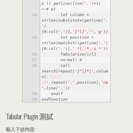
p || getline(line(
'.'
)+1) 
        let column = 
strlen(substitute(getline(
'.
'
)
[0:col(
'.'
)],
'[^|]'
,
''
,
'g'
        let position = 
strlen(matchstr(getline(
'.'
)
[0:col(
'.'
)],
'.*|
\s
*
\z
s.*'
        call 
search(repeat(
'[^|]*|'
,colum
n).
'
\s
\{
-
\}
'
.repeat(
'.'
,position),
'ce
'
,line(
'.'
endfunction
Tabular Plugin 測試
輸入下述內容: