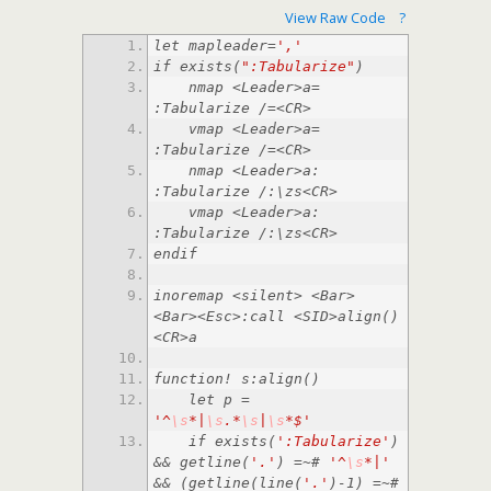
View Raw Code
?
let mapleader=
','
if exists(
":Tabularize"
    nmap <Leader>a= 
    vmap <Leader>a= 
    nmap <Leader>a: 
    vmap <Leader>a: 
inoremap <silent> <Bar>   
<Bar><Esc>:call <SID>align()
    let p = 
'^
\s
*|
\s
.*
\s
|
\s
*$'
    if exists(
':Tabularize'
) 
&& getline(
'.'
) =~# 
'^
\s
*|'
&& (getline(line(
'.'
)-1) =~# 