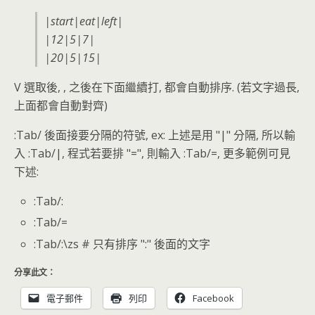
|start|eat|left|
|12|5|7|
|20|5|15|
V 選取後, , 之後在下面繼續打, 都會自動排序. (若文字過長,
上面都會自動對齊)
:Tab/ 後面接要分隔的符號, ex: 上述是用 "|" 分隔, 所以輸
入 :Tab/|, 程式若要排 "=", 則輸入 :Tab/=, 更多範例可見
下述:
:Tab/:
:Tab/=
:Tab/:\zs # 只有排序 ":" 後面的文字
分享此文：
電子郵件
列印
Facebook