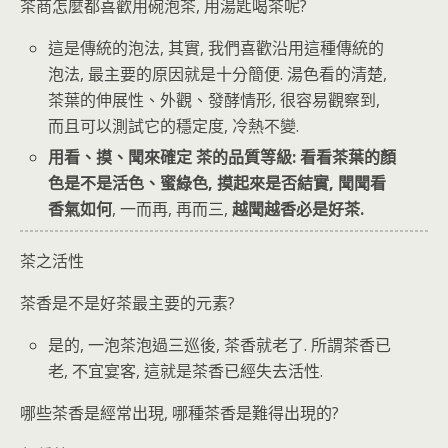
茶商怎麼都喜歡用碗泡茶, 用湯匙喝茶呢?
這是傳統的泡法, 其實, 我們喜歡沿用這種傳統的
泡法, 最主要的原因就是十分簡便. 湯色看的清楚,
茶葉的伸展性、外觀、發酵情形, 很容易觀察到,
而且可以測試它的穩定度, 冷熱不變.
用看、摸、聞來確定 茶的品質等級: 看看茶葉的顏
色是不是活色、蜜綠色, 摸起來是否結實, 聞聞看
香氣如何
, 一而再, 再而三,
越聞越香必是好茶.
茶之活性
茶香是不是好茶最主要的元素?
是的, 一泡茶泡過三巡後, 茶香就老了. 所謂茶香已
老, 不宜宴客, 這就是茶香已經失去活性.
哪些茶香是經常出現, 哪種茶香是難得出現的?