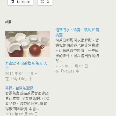
LinkedIn
X
相關
泡茶的水、溫度、茶具 如何
挑選
泡茶要輕鬆可以很輕鬆，要
講究整個茶道也是非常複雜
~ 此篇就取中間值，一些簡
單的條件，可以泡出好喝的
茶…
奇古堂 不流茶敘 新茶具 入
2025 年 03 月 05 日
手
在「News」中
2012 年 04 月 19 日
在「My-Life」中
書摘 - 台灣茶聖經
要當茶農或品茶師會很建議
看這本書, 至於喝茶的, 可以
看品茶、泡茶的地方, 就覺
得很值回票價. 本書…
2014 年 06 月 09 日