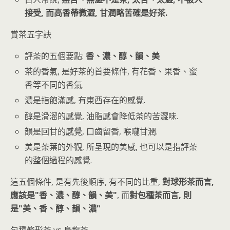
接受, 而高香帶微澀, 甘潤略苦確是好茶.
賞茶五字訣
評茶的五個要點:
香、濃、醇、韻、美
茶的香氣, 是好茶的首要條件, 有花香、果香、蜜
香等不同的香氣.
濃是指飽滿感, 有東西存在的感覺.
醇是滑溜的感覺, 油脂感會降低茶的苦澀味.
韻是回甘的感覺, 口齒留香, 喉嚨甘潤.
美是茶葉的外觀, 所呈現的美感, 也可以是指評茶
的整個過程的感覺.
這五個條件, 是有先後順序, 有不同的比重,
對球形茶而言,
應該是"香、濃、醇、韻、美"
, 而
對包種茶而言, 則
是"美、香、醇、韻、濃"
包種條形茶 vs 烏龍茶