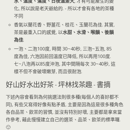
水、溫度、濕度、日夜溫差大
, 才有可能產生的變
化, 所以說是老天爺給的. - 所以才會有各地的茶種
不同
香氣以蘭花香、野薑花、桂花、玉蘭花為佳. 其實,
茶是最重入口的感覺, 以
水甜、水滑、喉韻、後韻
為佳
.
一泡、二泡100度, 時間 30~40秒, 三泡~五泡, 85
度為佳, 六泡因前回溫度已降低, 所以再用100度.
七~八泡再以85度沖泡, 其中間隔每次 30~40秒, 這
樣不但不會破壞嫩芽, 而且很耐泡.
好山好水出好茶 - 坪林找茶趣 - 書摘
下述內容會看到為何挑選法則很多種(每個人的喜好都不
同), 有些又寫得好像有點矛盾, 主要是因為這是很多種角色
各自品茶、飲茶的習慣, 並沒有特別好壞, 主要都是拿來當
作參考, 藉此慢慢建立自己的選茶、品茶、飲茶的標準囉.
🙂