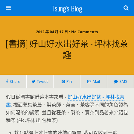
Tsung's Blog
2012 年 04 月 17 日 • No Comments
[書摘] 好山好水出好茶 - 坪林找茶
趣
Share
Tweet
Pin
Mail
SMS
假日從圖書館借這本書來看 -
好山好水出好茶 - 坪林找茶
趣
, 裡面蒐集茶農、製茶師、茶商、茶客等不同的角色認為
如何喝茶的說明, 並且從種茶、製茶、賣茶到品茗來介紹包
種茶 (註: 坪林 出 包種茶).
註1: 點選上述此書的連結而買書, 我可以收到一點