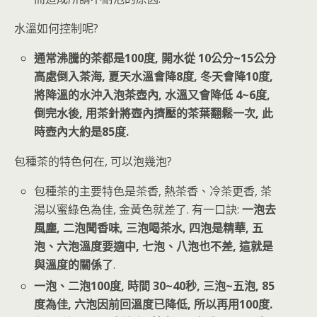
水溫如何控制呢?
通常沸騰的茶都是100度, 開水從 10公分~15公分
高處倒入茶海, 夏天水溫會降8度, 冬天會降10度,
將降溫的水沖入泡茶壺內, 水溫又會降低 4~6度,
倒完水後, 用茶針將壺內擠壓的茶葉翻鬆一次, 此
時壺內大約是85度.
包種茶的特色何在, 可以泡幾泡?
包種茶的主要特色是茶香, 熱茶香、冷茶更香, 茶
湯以蜜綠色為佳, 金黃色就差了. 有一口訣:
一泡去
風塵, 二泡聞香味, 三泡喝茶水, 四泡是精華, 五
泡、六泡溫度要適中, 七泡、八泡也不差, 這就是
與溫度的關係了
.
一泡、二泡100度, 時間 30~40秒, 三泡~五泡, 85
度為佳, 六泡因前回溫度已降低, 所以再用100度.