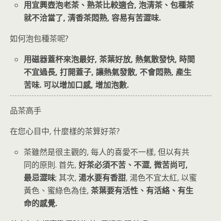
用宜興壺泡老茶、熟茶比較適合, 泡清茶、包種茶
就不洽當了, 清香茶悶熟, 容易有苦澀味.
如何泡包種茶呢?
用磁器蓋杯來泡最好, 茶葉好放, 熱氣散發快, 時間
不宜過長, 打開蓋子, 讓熱氣發散, 不會悶熟, 產生
苦味. 可以增加口感, 增加泡數.
品茶高手
在您心目中, 什麼樣的茶算好茶?
茶雖然是很主觀的, 每人的喜愛不一樣, 但以有共
同的原則. 首先,
好茶必須不苦、不澀, 微苦尚可,
最忌澀味
; 其次,
湯水要有香甜
, 湯色不宜太紅, 以蜜
黃色、蜜綠色為佳,
茶葉要有活性、有活絡、有生
命的感覺.