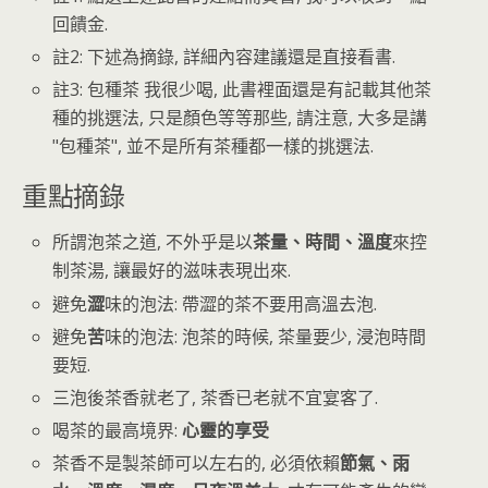
回饋金.
註2: 下述為摘錄, 詳細內容建議還是直接看書.
註3: 包種茶 我很少喝, 此書裡面還是有記載其他茶
種的挑選法, 只是顏色等等那些, 請注意, 大多是講
"包種茶", 並不是所有茶種都一樣的挑選法.
重點摘錄
所謂泡茶之道, 不外乎是以
茶量、時間、溫度
來控
制茶湯, 讓最好的滋味表現出來.
避免
澀
味的泡法: 帶澀的茶不要用高溫去泡.
避免
苦
味的泡法: 泡茶的時候, 茶量要少, 浸泡時間
要短.
三泡後茶香就老了, 茶香已老就不宜宴客了.
喝茶的最高境界:
心靈的享受
茶香不是製茶師可以左右的, 必須依賴
節氣、雨