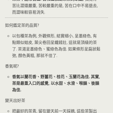
苦比澀還嚴重, 苦較嚴重的是, 苦在口中不易退去,
而澀味較容易消失.
如何鑑定茶的品質?
以包種茶為例, 外觀條形, 結實細小, 呈墨綠色, 有
點類似蛙皮, 葉尖卷回呈鐵錘壯, 這就是頂級的茶
了. 茶湯呈墨綠色、蜜綠色為佳. 如果條形呈扁狀鬆
弛, 顏色黃粗, 那就不佳了.
香氣呢?
香氣以蘭花香、野薑花、桂花、玉蘭花為佳. 其實,
茶是最重入口的感覺, 以水甜、水滑、喉韻、後韻
為佳.
變天出好茶
把最好的茶青, 留在變天前一天採摘, 這些茶製出