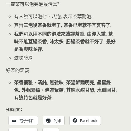
一壺茶可以泡幾泡最洽當?
有人說可以泡七、八泡, 表示茶葉耐泡.
其實
三泡後茶香就老了, 茶香已老就不宜宴客了.
我們可以用不同的泡法來體認茶香, 由淺入重, 茶
味不能蓋過茶香, 味太多, 勝過茶香就不好了, 最好
是香與味並存.
滋味醇厚
好茶的定義
茶香優雅、清純, 無雜味, 茶湯鮮豔明亮, 呈蜜綠
色, 外觀翠綠、條索緊結, 其味水甜甘醇, 水重回甘.
有這特色就是好茶.
分享此文：
電子郵件
列印
Facebook