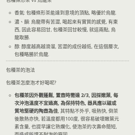
香氣: 包種條形茶能達到意境的頂點, 略優於烏龍.
濃、韻: 烏龍帶有苦澀, 喝起來有實質的感覺, 有東
西, 因此容易回甘, 包種茶回甘較慢, 就這兩點, 烏
龍取勝.
醇: 醇度越高越滑溜, 苦澀的成份越低, 在這個層次,
包種略勝於烏龍.
包種茶的泡法
包種茶怎麼泡才好喝呢?
包種茶因外觀蓬鬆, 置壺時需達 2/3, 因採嫩葉, 每
次沖泡溫度不宜過高, 為保持特色, 器具應以磁或
質地堅硬的陶壺為佳
, 其特點不外乎, 吸熱快, 倒茶
後散熱亦快, 若溫度都用100度, 很容易破壞嫩葉元
素含量, 也提早讓它熟爛化, 使泡茶的次壽命簡短,
而造成所謂不耐泡的原因.