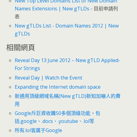
New Top Level Domains List of New Domain
Names Extensions | New gTLDs
- 目前申請列
表
New gTLDs List - Domain Names 2012 | New
gTLDs
相關網頁
Reveal Day 13 June 2012 – New gTLD Applied-
For Strings
Reveal Day | Watch the Event
Expanding the Internet domain space
新通用頂級網域名稱(New gTLD)新知加嚇人的費
用
Google斥巨資收購50多個頂級功能，包
括.google、.docs、.youtube、.lol等
所有.lol皆属于Google