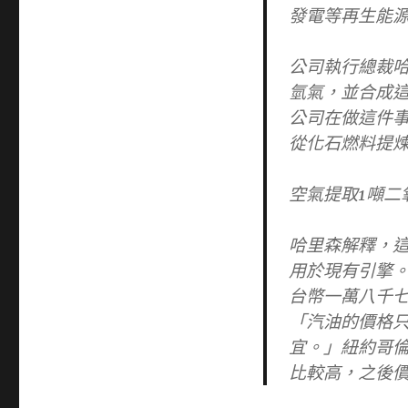
發電等再生能
公司執行總裁
氫氣，並合成
公司在做這件
從化石燃料提
空氣提取1噸二氧
哈里森解釋，
用於現有引擎
台幣一萬八千
「汽油的價格
宜。」紐約哥
比較高，之後