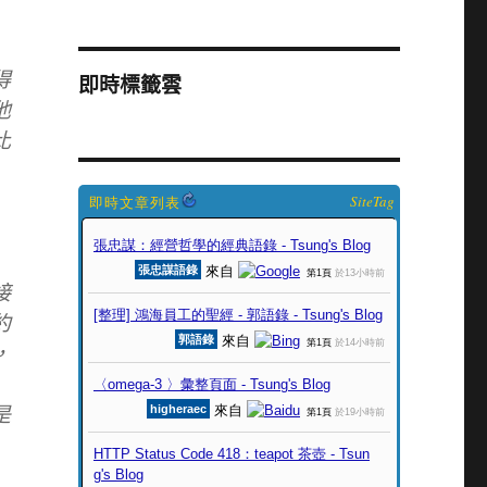
得
即時標籤雲
他
比
SiteTag
接
約
，
是