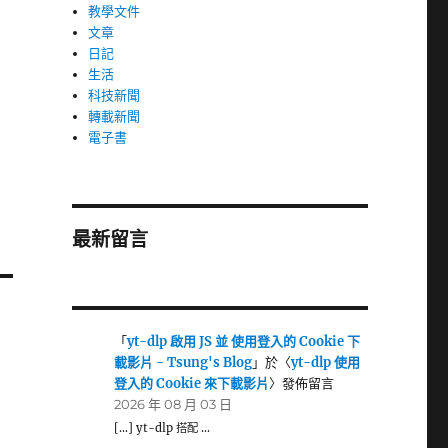
教學文件
文章
日記
生活
科技新聞
轉載新聞
電子書
最新留言
「
yt-dlp 啟用 JS 並 使用登入的 Cookie 下
載影片 - Tsung's Blog
」於〈
yt-dlp 使用
登入的 Cookie 來下載影片
〉發佈留言
2026 年 08 月 03 日
[…] yt-dlp 搭配 …