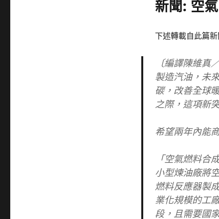
籤
新聞: 空
下述轉載自此篇新
〔編譯陳維真
製造汽油，未
碳，改善全球
之際，這項新
希望兩年內能
「空氣燃料合成公司
小型煉油廠將
燃料反應器製
業化規模的工
段，且需要國