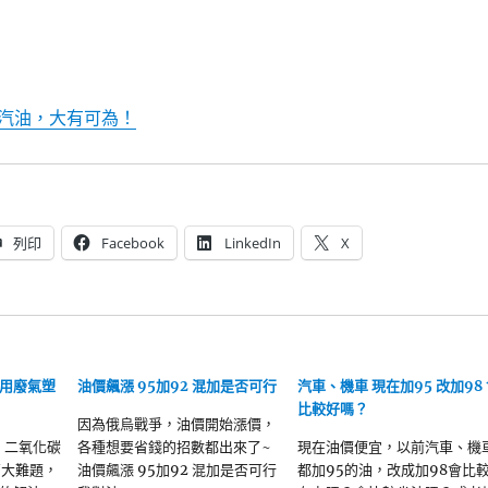
汽油，大有可為！
列印
Facebook
LinkedIn
X
用廢氣塑
油價飆漲 95加92 混加是否可行
汽車、機車 現在加95 改加98
比較好嗎？
因為俄烏戰爭，油價開始漲價，
和 二氧化碳
各種想要省錢的招數都出來了~
現在油價便宜，以前汽車、機
兩大難題，
油價飆漲 95加92 混加是否可行
都加95的油，改成加98會比