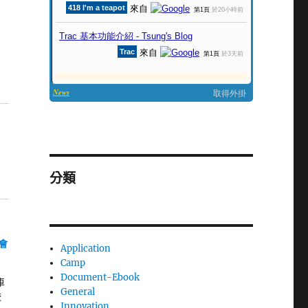
分類
 會
Application
Camp
Document-Ebook
車
General
較
Innovation