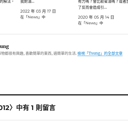
的解法，
我對油…
有力嗎？會比較省油嗎？或者
了反而會造成引…
2022 年 03 月 17 日
在「News」中
2020 年 05 月 14 日
在「News」中
ung
物都很有興趣, 喜歡簡單的東西, 過簡單的生活.
檢視「Tsung」的全部文章
012〉中有 1 則留言