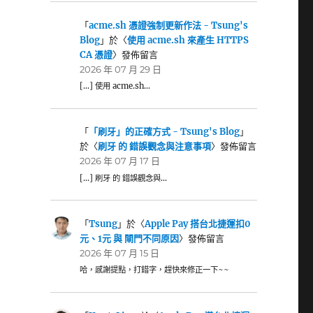
「
acme.sh 憑證強制更新作法 - Tsung's
Blog
」於〈
使用 acme.sh 來產生 HTTPS
CA 憑證
〉發佈留言
2026 年 07 月 29 日
[…] 使用 acme.sh…
「
「刷牙」的正確方式 - Tsung's Blog
」
於〈
刷牙 的 錯誤觀念與注意事項
〉發佈留言
2026 年 07 月 17 日
[…] 刷牙 的 錯誤觀念與…
「
Tsung
」於〈
Apple Pay 搭台北捷運扣0
元、1元 與 閘門不同原因
〉發佈留言
2026 年 07 月 15 日
哈，感謝提點，打錯字，趕快來修正一下~~