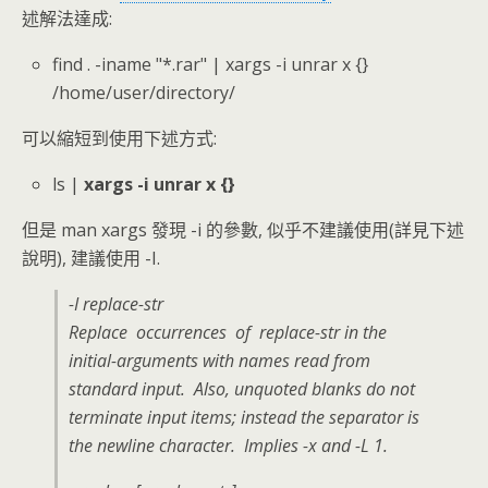
述解法達成:
find . -iname "*.rar" | xargs -i unrar x {}
/home/user/directory/
可以縮短到使用下述方式:
ls |
xargs -i unrar x {}
但是 man xargs 發現 -i 的參數, 似乎不建議使用(詳見下述
說明), 建議使用 -I.
-I replace-str
Replace occurrences of replace-str in the
initial-arguments with names read from
standard input. Also, unquoted blanks do not
terminate input items; instead the separator is
the newline character. Implies -x and -L 1.