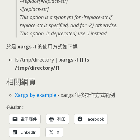
--replace[=replace-str]
-i[replace-str]
This option is a synonym for -Ireplace-str if
replace-str is specified, and for -I{} otherwise.
This option is deprecated; use -I instead.
於是
xargs -I
的使用方式如下述:
ls /tmp/directory |
xargs -I {} ls
/tmp/directory/{}
相關網頁
Xargs by example
- xargs 很多操作方式範例
分享此文：
電子郵件
列印
Facebook
LinkedIn
X