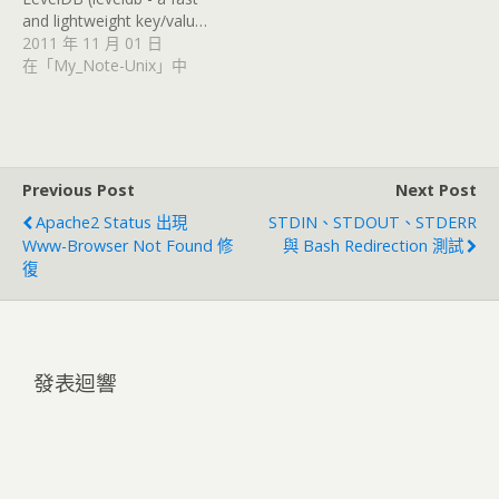
and lightweight key/valu…
2011 年 11 月 01 日
在「My_Note-Unix」中
Previous Post
Next Post
Apache2 Status 出現
STDIN、STDOUT、STDERR
Www-Browser Not Found 修
與 Bash Redirection 測試
復
發表迴響