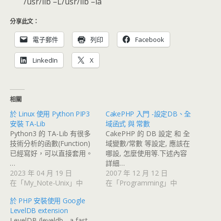
/usr/lib –L/usr/lib –la
分享此文：
電子郵件
列印
Facebook
LinkedIn
X
相關
於 Linux 使用 Python PIP3
CakePHP 入門 -設定DB、全
安裝 TA-Lib
域函式 與 常數
Python3 的 TA-Lib 有很多
CakePHP 的 DB 設定 和 全
技術分析的函數(Function)
域變數/常數 等設定, 應該在
已經寫好，可以直接套用。
哪設, 怎麼使用等.下述內容
…
詳細…
2023 年 04 月 19 日
2007 年 12 月 12 日
在「My_Note-Unix」中
在「Programming」中
於 PHP 安裝使用 Google
LevelDB extension
LevelDB (leveldb - a fast