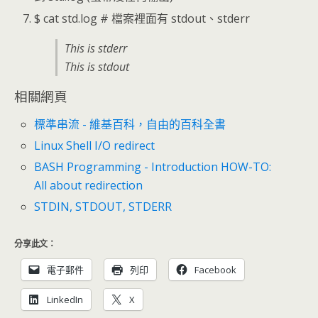
$ cat std.log # 檔案裡面有 stdout、stderr
This is stderr
This is stdout
相關網頁
標準串流 - 維基百科，自由的百科全書
Linux Shell I/O redirect
BASH Programming - Introduction HOW-TO:
All about redirection
STDIN, STDOUT, STDERR
分享此文：
電子郵件
列印
Facebook
LinkedIn
X