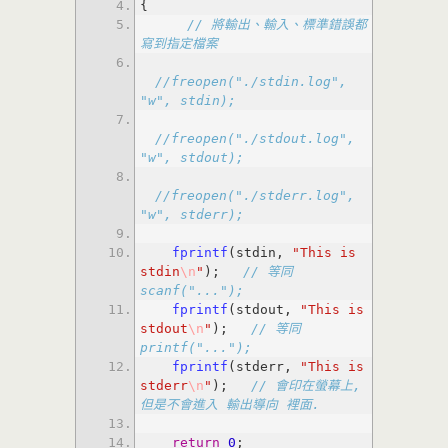
// 將輸出、輸入、標準錯誤都
寫到指定檔案
//freopen("./stdin.log", 
"w", stdin);
//freopen("./stdout.log", 
"w", stdout);
//freopen("./stderr.log", 
"w", stderr);
fprintf
(stdin, 
"This is 
stdin
\n
"
); 
// 等同 
scanf("...");
fprintf
(stdout, 
"This is 
stdout
\n
"
); 
// 等同 
printf("...");
fprintf
(stderr, 
"This is 
stderr
\n
"
); 
// 會印在螢幕上, 
但是不會進入 輸出導向 裡面.
return
0