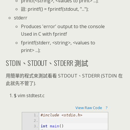
printf(<string>, <values to print> ...);
註: printf() = fprintf(stdout, "...");
stderr
Produces 'error' output to the console
Used in C with fprintf
fprintf(stderr, <string>, <values to
print> ...);
STDIN、STDOUT、STDERR 測試
用簡單的程式來測試看看 STDOUT、STDERR (STDIN 在
此就先不管了).
$ vim stdtest.c
View Raw Code
?
#include <stdio.h>
int
main