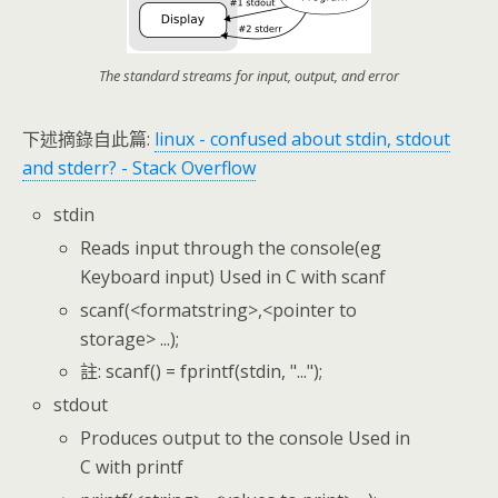
The standard streams for input, output, and error
下述摘錄自此篇:
linux - confused about stdin, stdout
and stderr? - Stack Overflow
stdin
Reads input through the console(eg
Keyboard input) Used in C with scanf
scanf(<formatstring>,<pointer to
storage> ...);
註: scanf() = fprintf(stdin, "...");
stdout
Produces output to the console Used in
C with printf