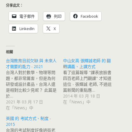
分享此文：
電子郵件
列印
Facebook
LinkedIn
X
相關
台灣教育目前欠缺 與 未來人
中山女高 張輝誠老師 的 翻
才需要的能力 - 2021
轉講義、上課方式
台灣人對於數學、物理等問
看了這篇報導 "課表放臉書
題，都非常厲害，但是為何
四百老師上門觀課" 才知道
研發或設計產品，台灣人還
這位 - 張輝誠 老師, 不過這
是相對比較少見呢？ 此篇是
篇新聞的重點應…
於…
2014 年 03 月 18 日
2021 年 03 月 17 日
在「News」中
在「News」中
英國 的 考試方式、制度 -
2015
台灣的考試制度好像過街老