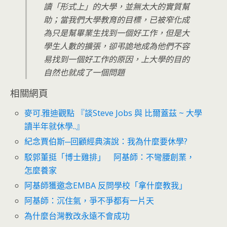
讀「形式上」的大學，並無太大的實質幫
助；當我們大學教育的目標，已被窄化成
為只是幫畢業生找到一個好工作，但是大
學生人數的擴張，卻弔詭地成為他們不容
易找到一個好工作的原因，上大學的目的
自然也就成了一個問題
相關網頁
麥可.雅迪觀點 『談Steve Jobs 與 比爾蓋茲 ~ 大學
讀半年就休學..』
紀念賈伯斯─回顧經典演說：我為什麼要休學?
駁郭董挺「博士雞排」 阿基師：不彎腰創業，
怎麼養家
阿基師獲邀念EMBA 反問學校「拿什麼教我」
阿基師：沉住氣，爭不爭都有一片天
為什麼台灣教改永遠不會成功