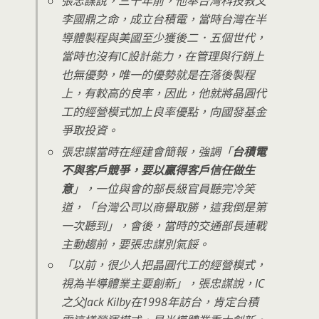
張忠謀說，三十年前，他奉台灣科技教父
李國鼎之命，成立台積電，當時台灣在半
導體製程與美國至少獲後二．五個世代，
當時也沒有IC設計能力，在管理與行銷上
也無優勢，唯一的優勢就是在落後製程
上，有較高的良率，因此，他就將晶圓代
工的經營模式加上良率優點，向國發基金
爭取投資。
張忠謀當時在經建會簡報，強調「
台積電
不與客戶競爭，要以贏得客戶信任做生
意
」，一位與會的部長級官員聽完冷笑
道，「台灣公司以商譽取勝，這我倒是第
一次聽到」，會後，當時的交通部長連戰
主動趨前，要張忠謀別氣餒。
「以前，很少人把晶圓代工的經營模式，
視為半導體業主要創新」，張忠謀說，IC
之父Jack Kilby在1998年訪台，肯定台積