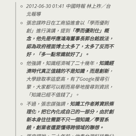
2012-06-30 01:41 中國時報 林上祚／台
北報導
張忠謀昨日在工商協進會以「學而優則
創」進行演講，提到
「學而優則仕」概
念，他先是呼應鴻海董事長郭台銘說法，
認為政府裡面博士太多了，太多了反而不
好，「多一點常識就好了」。
他強調，知識經濟喊了二十幾年，
知識經
濟時代真正值錢的不是知識，而是創新
，
大學錄取率這麼高，有了Google搜尋引
擎，大家都可以輕而易舉地搜尋到資訊，
「知識已經不值錢了」。
不過，張忠謀強調，
知識工作者將資訊條
理化，把它內化成自己的一部分，由於創
新本身往往需要不只一個知識／學習系
統，創業者還要懂得跨領域的聯想。