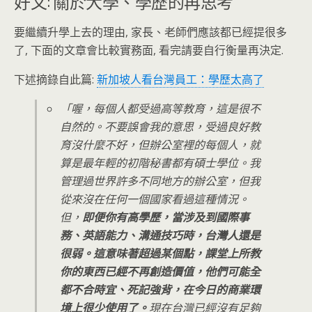
好文: 關於大學、學歷的再思考
要繼續升學上去的理由, 家長、老師們應該都已經提很多
了, 下面的文章會比較實務面, 看完請要自行衡量再決定.
下述摘錄自此篇:
新加坡人看台灣員工：學歷太高了
「喔，每個人都受過高等教育，這是很不
自然的。不要誤會我的意思，受過良好教
育沒什麼不好，但辦公室裡的每個人，就
算是最年輕的初階秘書都有碩士學位。我
管理過世界許多不同地方的辦公室，但我
從來沒在任何一個國家看過這種情況。
但，
即便你有高學歷，當涉及到國際事
務、英語能力、溝通技巧時，台灣人還是
很弱。這意味著超過某個點，課堂上所教
你的東西已經不再創造價值，他們可能全
都不合時宜、死記強背，在今日的商業環
境上很少使用了。
現在台灣已經沒有足夠