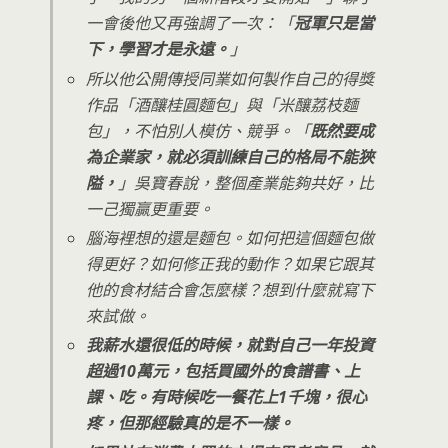
一會後他又再強調了一次：「
冠軍只是當
下，學習才是永遠。
」
所以他公開傳授同業如何製作自己的得獎
作品「酒釀桂圓麵包」與「米釀荔枝麵
包」，不怕別人模仿、競爭。「
既然要成
為企業家，就必須訓練自己的格局不能狹
隘，
」吳寶春說，整個產業能夠共好，比
一己獨贏更重要。
腦海裡想的還是麵包。如何把這個麵包做
得更好？如何修正我的動作？如果它跟其
他的食材結合會怎麼樣？想到什麼就寫下
來試做。
我薪水還很低的時候，就對自己一年投資
超過10萬元，包括買國外的食譜書、上
課、吃。有時候吃一餐花上1千塊，很心
疼，但那經驗真的是不一樣。