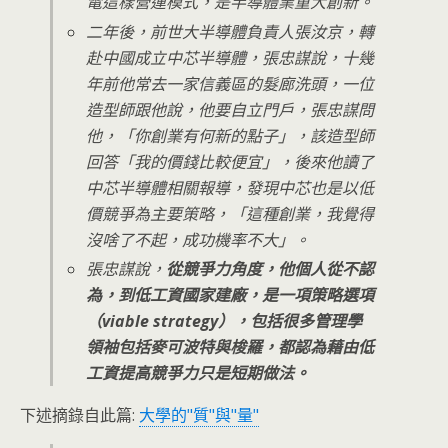
電這樣營運模式，是半導體業重大創新。
二年後，前世大半導體負責人張汝京，轉
赴中國成立中芯半導體，張忠謀說，十幾
年前他常去一家信義區的髮廊洗頭，一位
造型師跟他說，他要自立門戶，張忠謀問
他，「你創業有何新的點子」，該造型師
回答「我的價錢比較便宜」，後來他讀了
中芯半導體相關報導，發現中芯也是以低
價競爭為主要策略，「這種創業，我覺得
沒啥了不起，成功機率不大」。
張忠謀說，
從競爭力角度，他個人從不認
為，到低工資國家建廠，是一項策略選項
（viable strategy），包括很多管理學
領袖包括麥可波特與梭羅，都認為藉由低
工資提高競爭力只是短期做法。
下述摘錄自此篇:
大學的"質"與"量"