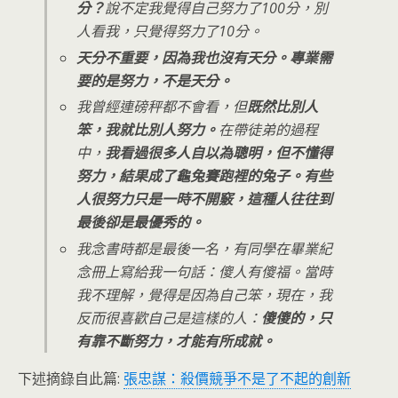
分？
說不定我覺得自己努力了100分，別
人看我，只覺得努力了10分。
天分不重要，因為我也沒有天分。專業需
要的是努力，不是天分。
我曾經連磅秤都不會看，但
既然比別人
笨，我就比別人努力。
在帶徒弟的過程
中，
我看過很多人自以為聰明，但不懂得
努力，結果成了龜兔賽跑裡的兔子。有些
人很努力只是一時不開竅，這種人往往到
最後卻是最優秀的。
我念書時都是最後一名，有同學在畢業紀
念冊上寫給我一句話：傻人有傻福。當時
我不理解，覺得是因為自己笨，現在，我
反而很喜歡自己是這樣的人：
傻傻的，只
有靠不斷努力，才能有所成就。
下述摘錄自此篇:
張忠謀：殺價競爭不是了不起的創新