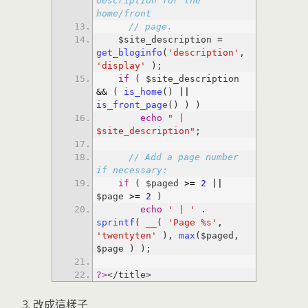
description for the 
home/front
// page.
    $site_description 
=
get_bloginfo
(
'description'
, 
'display'
if
 ( $site_description 
&
&
 ( 
is_home
() 
|
|
is_front_page
echo
" | 
$site_description"
// Add a page number 
if necessary:
if
 ( $paged 
>
=
2
|
|
$page 
>
=
2
echo
' | '
 . 
sprintf
( 
__
( 
'Page %s'
, 
'twentyten'
 ), 
max
($paged, 
?>
</title>
改成這樣子