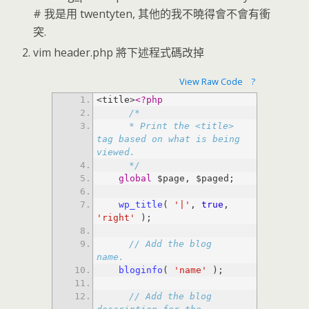
# 我是用 twentyten, 其他的我不曉得會不會有衝
突.
vim header.php 將下述程式碼改掉
View Raw Code
?
<title>
<?php
    * Print the <title> 
tag based on what is being 
    */
global
wp_title
( 
'|'
, 
true
, 
'right'
// Add the blog 
name.
bloginfo
( 
'name'
// Add the blog 