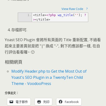
View Raw Code
?
<title>
<?php
wp_title
(
''
); 
?
>
</title>
存檔即可.
Yoast SEO Plugin 會將所有頁面的 Title 重新配置, 不過看
起來主要差異就是把 "|" 換成 "-", 剩下的應該都一樣, 在自
行評估看看囉~ 🙂
相關網頁
Modify Header.php to Get the Most Out of
Yoast's SEO Plugin in a TwentyTen Child
Theme - VoodooPress
分享此文：
電子郵件
列印
Facebook