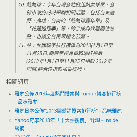
熱氣球：今年台灣各地掀起熱氣球風，各
縣市政府紛紛舉辦相關活動，包括台東鹿
野、高雄、台南的「熱氣球嘉年華」及
「花蓮遨翔季」等，除了成為媒體關注焦
點，也讓全台民眾趨之若鶩。
註：此關鍵字排行榜係為2013(1月1日至
11月25日)關鍵字搜尋量和爆紅指數
(2013年1月1日至11月25日相較 2012年
同期)綜合性指數加乘排行。
相關網頁
雅虎公佈2013年度熱門搜索與Tumblr博客排行榜
- 品味雅虎
雅虎日本公佈“2013關鍵詞搜索排行榜” - 品味雅虎
Yahoo奇摩2013年「十大熱搜榜」出爐! - Inside
網摘