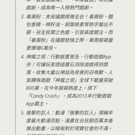
戲劇，成為唯一入榜熱門戲劇。
毒澱粉：食安議題席捲全台！毒澱粉、麵
包香精、棉籽油、銅葉綠素等熱字層出不
窮，另全民聞之色變、引發高度關注。而
「毒澱粉」在議題發燒之際，單周搜尋量
更爆增6萬倍。
神魔之塔：行動裝置普及、行動遊戲App
夯！可讓玩家透過寶石消除游戲得到獎
賞，收集大量以神話為背景的召喚獸、人
氣轉珠遊戲「神魔之塔」全球下載量突破
800萬，在今年搜尋熱度上，擠下
「Candy Crush」，成為2013年行動遊戲
App霸主。
進擊的巨人：動漫「進擊的巨人」堪稱年
度最大動漫亮點，漫畫在台狂銷百萬本後
推出動畫，以暗喻對於現實社會的不滿，