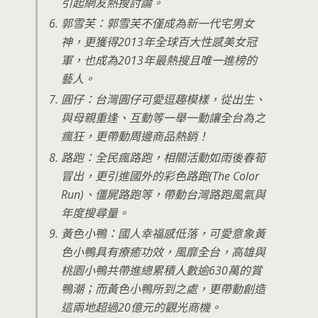
引起網友熱搜討論。
郭雪芙：郭雪芙不僅成為新一代宅男女
神，更獲得2013年全球百大性感美女冠
軍，也成為2013年最熱搜且唯一進榜的
藝人。
圓仔：台灣圓仔可愛逗趣模樣，從出生、
與母親重逢、互動等一舉一動讓全台為之
瘋狂，更帶動周邊商品熱銷！
路跑：全民瘋路跑，相關活動如雨後春筍
冒出，更引進國外的彩色路跑(The Color
Run)、僵屍路跑等，帶動台灣路跑風氣與
年度搜尋量。
黃色小鴨：國人幸福感低落，可愛意象黃
色小鴨具有療癒功效，風靡全台，高雄與
桃園小鴨共帶進總累積人數逾630萬的賞
鴨潮；而黃色小鴨所到之處，更帶動創造
這兩地超過20億元的觀光商機。