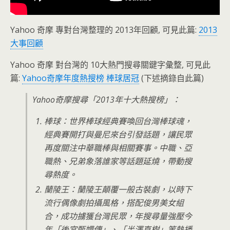
Yahoo 奇摩 專對台灣整理的 2013年回顧, 可見此篇:
2013
大事回顧
Yahoo 奇摩 對台灣的 10大熱門搜尋關鍵字彙整, 可見此
篇:
Yahoo奇摩年度熱搜榜 棒球居冠
(下述摘錄自此篇)
Yahoo奇摩搜尋「2013年十大熱搜榜」：
棒球：世界棒球經典賽喚回台灣棒球魂，
經典賽開打與曼尼來台引發話題，讓民眾
再度關注中華職棒與相關賽事。中職、亞
職熱、兄弟象落誰家等話題延燒，帶動搜
尋熱度。
蘭陵王：蘭陵王顛覆一般古裝劇，以時下
流行偶像劇拍攝風格，搭配俊男美女組
合，成功擄獲台灣民眾，年搜尋量強壓今
年「後宮甄嬛傳」、「半澤直樹」等熱播