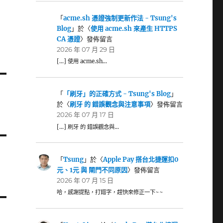
「
acme.sh 憑證強制更新作法 - Tsung's
Blog
」於〈
使用 acme.sh 來產生 HTTPS
CA 憑證
〉發佈留言
2026 年 07 月 29 日
[…] 使用 acme.sh…
「
「刷牙」的正確方式 - Tsung's Blog
」
於〈
刷牙 的 錯誤觀念與注意事項
〉發佈留言
2026 年 07 月 17 日
[…] 刷牙 的 錯誤觀念與…
「
Tsung
」於〈
Apple Pay 搭台北捷運扣0
元、1元 與 閘門不同原因
〉發佈留言
2026 年 07 月 15 日
哈，感謝提點，打錯字，趕快來修正一下~~