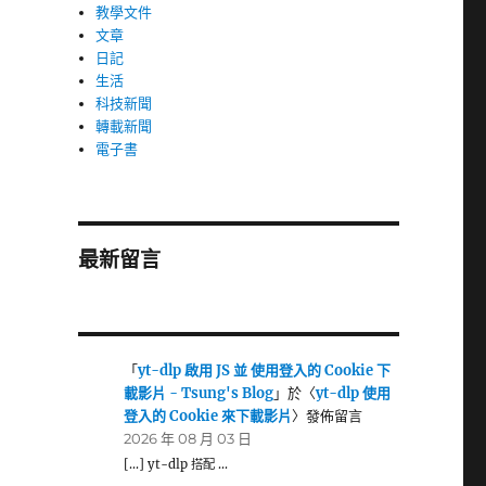
教學文件
文章
日記
生活
科技新聞
轉載新聞
電子書
最新留言
「
yt-dlp 啟用 JS 並 使用登入的 Cookie 下
載影片 - Tsung's Blog
」於〈
yt-dlp 使用
登入的 Cookie 來下載影片
〉發佈留言
2026 年 08 月 03 日
[…] yt-dlp 搭配 …