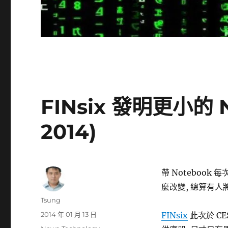
FINsix 發明更小的 
2014)
帶 Noteboo
麼改變, 總算有人
作
Tsung
者
發
2014 年 01 月 13 日
FINsix
此次於 CES
佈