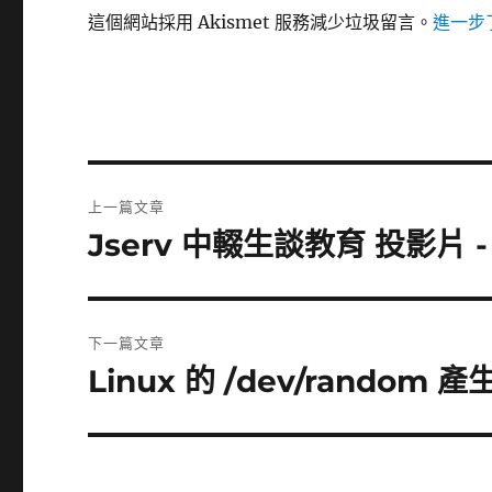
這個網站採用 Akismet 服務減少垃圾留言。
進一步了
文
上一篇文章
章
Jserv 中輟生談教育 投影片 - 
上
一
導
篇
覽
文
下一篇文章
章:
Linux 的 /dev/random 
下
一
篇
文