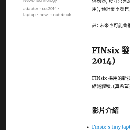
分
News-Technology
供應器, 尺寸只有原
日
類
標
adapter
、
ces2014
、
用), 預計夏季發售,
期:
籤
laptop
、
news
、
notebook
註: 未來也可能會推
FINsix 
2014)
FINsix 採用
縮減體積. (真希望
影片介紹
Finsix's tiny l