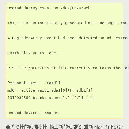
DegradedArray event on /dev/md/0:web

This is an automatically generated mail message from 
A DegradedArray event had been detected on md device 
Faithfully yours, etc.

P.S. The /proc/mdstat file currently contains the fol
Personalities : [raid1]

md0 : active raid1 sda1[0](F) sdb1[1]

1913930560 blocks super 1.2 [2/1] [_U]

unused devices: <none>
要將壞掉的硬碟換掉, 換上新的硬碟後, 重新同步, 有下述步