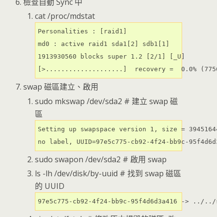
檢查自動 Sync 中
cat /proc/mdstat
Personalities : [raid1]

md0 : active raid1 sda1[2] sdb1[1]

1913930560 blocks super 1.2 [2/1] [_U]

[>....................]  recovery =  0.0% (775
swap 磁區建立、啟用
sudo mkswap /dev/sda2 # 建立 swap 磁
區
Setting up swapspace version 1, size = 39451644
no label, UUID=97e5c775-cb92-4f24-bb9c-95f4d6d
sudo swapon /dev/sda2 # 啟用 swap
ls -lh /dev/disk/by-uuid # 找到 swap 磁區
的 UUID
97e5c775-cb92-4f24-bb9c-95f4d6d3a416 -> ../../