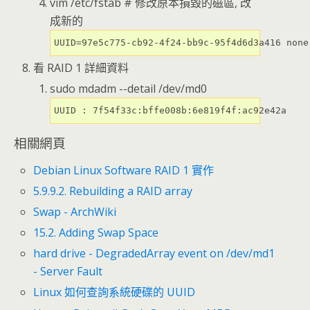
vim /etc/fstab # 修改原本損毀的磁區, 改
成新的
UUID=97e5c775-cb92-4f24-bb9c-95f4d6d3a416 none
看 RAID 1 詳細資料
sudo mdadm --detail /dev/md0
UUID : 7f54f33c:bffe008b:6e819f4f:ac92e42a
相關網頁
Debian Linux Software RAID 1 實作
5.9.9.2. Rebuilding a RAID array
Swap - ArchWiki
15.2. Adding Swap Space
hard drive - DegradedArray event on /dev/md1
- Server Fault
Linux 如何查詢系統硬碟的 UUID