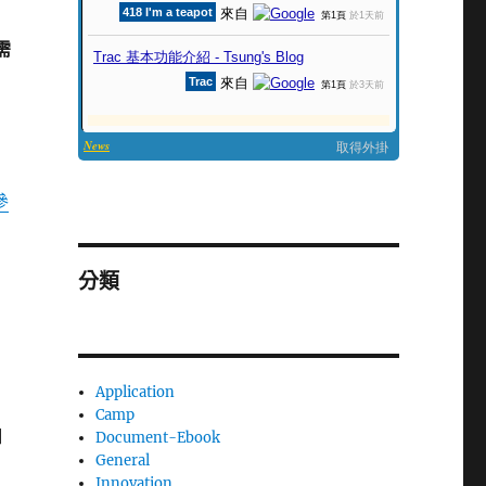
會需
參
分類
Application
Camp
細
Document-Ebook
General
Innovation