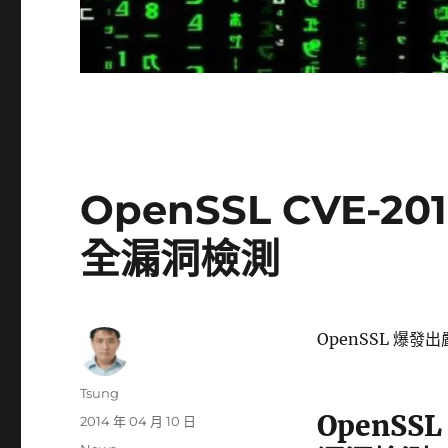
OpenSSL CVE-201
全漏洞檢測
OpenSSL 爆發
作
Tsung
者
OpenSSL
發
2014 年 04 月 10 日
佈