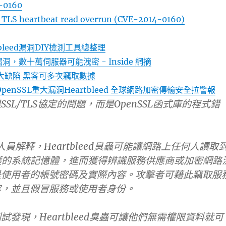
-0160
LS heartbeat read overrun (CVE-2014-0160)
bleed漏洞DIY檢測工具總整理
安漏洞，數十萬伺服器可能洩密 - Inside 網摘
出重大缺陷 黑客可多次竊取數據
OpenSSL重大漏洞Heartbleed 全球網路加密傳輸安全拉警報
SL/TLS協定的問題，而是OpenSSL函式庫的程式錯
con人員解釋，Heartbleed臭蟲可能讓網路上任何人讀取
L防護的系統記憶體，進而獲得辨識服務供應商或加密網路
是使用者的帳號密碼及實際內容。攻擊者可藉此竊取服
容，並且假冒服務或使用者身份。
試發現，Heartbleed臭蟲可讓他們無需權限資料就可