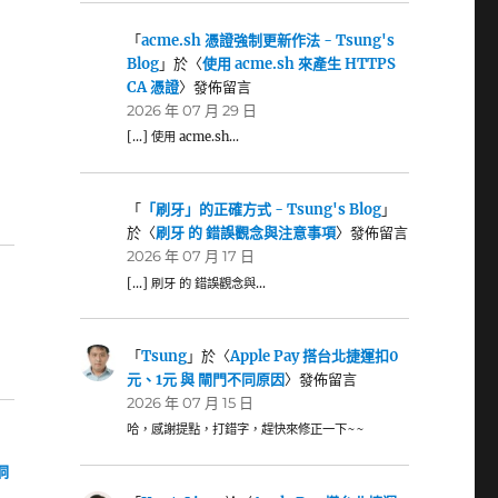
「
acme.sh 憑證強制更新作法 - Tsung's
Blog
」於〈
使用 acme.sh 來產生 HTTPS
CA 憑證
〉發佈留言
2026 年 07 月 29 日
[…] 使用 acme.sh…
「
「刷牙」的正確方式 - Tsung's Blog
」
於〈
刷牙 的 錯誤觀念與注意事項
〉發佈留言
2026 年 07 月 17 日
[…] 刷牙 的 錯誤觀念與…
「
Tsung
」於〈
Apple Pay 搭台北捷運扣0
元、1元 與 閘門不同原因
〉發佈留言
2026 年 07 月 15 日
哈，感謝提點，打錯字，趕快來修正一下~~
漏洞