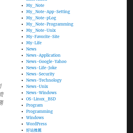
My_Note
My_Note-App-Setting
My_Note-pLog
My_Note-Programming
My_Note-Unix
My-Favorite-Site
My-Life
News
News-Application
News-Google-Yahoo
News-Life-Joke
News-Security
News-Technology
到
News-Unix
News-Windows
流
OS-Linux_BSD
務
Program
Programming
Windows
WordPress
好站推薦