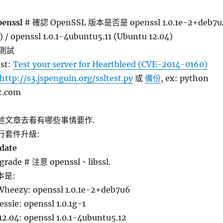
penssl
# 確認 OpenSSL 版本是否是 openssl 1.0.1e-2+deb7u
 / openssl 1.0.1-4ubuntu5.11 (Ubuntu 12.04)
測試
est:
Test your server for Heartbleed (CVE-2014-0160)
http://s3.jspenguin.org/ssltest.py
或
備份
, ex: python
tt.com
上述文章去看有哪些事情要作.
行套件升級:
date
grade # 注意 openssl、libssl.
本是:
Wheezy: openssl 1.0.1e-2+deb7u6
essie: openssl 1.0.1g-1
2.04: openssl 1.0.1-4ubuntu5.12