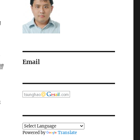
的
Email
體
幾
Powered by
Translate