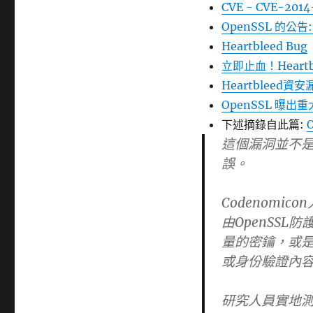
CVE - CVE-2014
OpenSSL 的公告: T
Heartbleed Bug
立即止血！Heart
Heartbleed資
OpenSSL 曝
下述摘錄自此篇:
這個漏洞並不是S
誤。
Codenomi
由OpenSS
量的密鑰，或
或身份驗證內
研究人員實地測