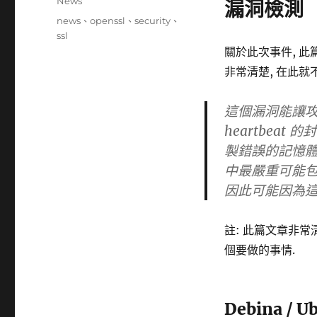
分
News
漏洞檢測
日
類
標
news
、
openssl
、
security
、
期:
籤
ssl
關於此次事件, 此
非常清楚, 在此就不詳
這個漏洞能讓攻
heartbea
製錯誤的記憶
中最嚴重可能包含 s
因此可能因為
註: 此篇文章非常
個要做的事情.
Debina / 