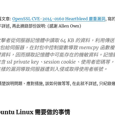
篇文章:
OpenSSL CVE-2014-0160 Heartbleed 嚴重漏洞
, 寫
述, 再此摘錄部份說明: (感謝 Allen Own)
擊者從伺服器記憶體中讀取 64 KB 的資料，利用傳送
t 的封包給伺服器，在封包中控制變數導致 memcpy 函數複
體資料，因而擷取記憶體中可能存在的機敏資料。記憶
sl private key、session cookie、使用者密碼等，
這樣的漏洞導致伺服器遭到入侵或取得使用者帳號。
清楚說明問題、應對措施, 該如何做等等, 在此就不詳述, 只紀錄
Ubuntu Linux 需要做的事情