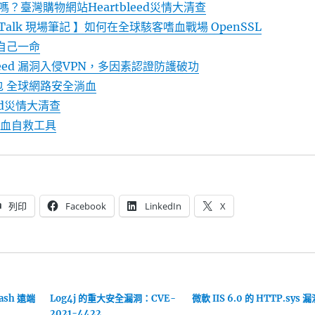
？臺灣購物網站Heartbleed災情大清查
ee Talk 現場筆記 】如何在全球駭客嗜血戰場 OpenSSL
中救自己一命
leed 漏洞入侵VPN，多因素認證防護破功
出包 全球網路安全淌血
eed災情大清查
d止血自救工具
列印
Facebook
LinkedIn
X
Bash 遠端
Log4j 的重大安全漏洞：CVE-
微軟 IIS 6.0 的 HTTP.sys 
2021-4422