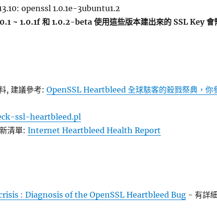
3.10: openssl 1.0.1e-3ubuntu1.2
.0.1 ~ 1.0.1f 和 1.0.2-beta 使用這些版本建出來的 SSL Key 
, 建議參考:
OpenSSL Heartbleed 全球駭客的殺戮祭典，你
ck-ssl-heartbleed.pl
未更新清單:
Internet Heartbleed Health Report
 crisis : Diagnosis of the OpenSSL Heartbleed Bug
- 有詳