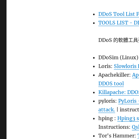
籤
DDoS Tool List 
TOOLS LIST - D
DDoS 的軟體工
DDoSim (Linux)
Loris:
Slowloris
Apachekiller:
Ap
DDOS tool
Killapache: DDOS
pyloris:
PyLoris 
attack.
| instruc
hping :
Hping3 s
Instructions:
Qs
Tor's Hammer: