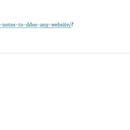
k-notes-to-ddos-any-website/
?