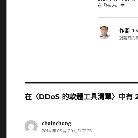
在「News」中
作者:
Ts
對新奇的事
在〈DDoS 的軟體工具清單〉中有 
chainchung
表
2014 年 05 月 09 日11:33:26
示: