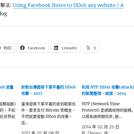
攻擊法:
Using Facebook Notes to DDoS any website | A
log
列印
Facebook
LinkedIn
X
DoS 流量
針對台灣證券下單平臺的 DDoS
利用 NTP DDoS 攻擊(attack
攻擊 - 2017
的新聞整理、偵測 - 2014
式服務阻斷)
臺灣證券下單平臺的收到勒索信
NTP (Network Time
的，不知
件，要求支付 Bitcoin 等贖金，
Protocol) 是網路校時的服務,
氏世界紀
不然就要發動 DDoS 的攻擊，
以將系統時間同步, 避…
這…
2014 年 02 月 25 日
2017 年 02 月 08 日
在「News」中