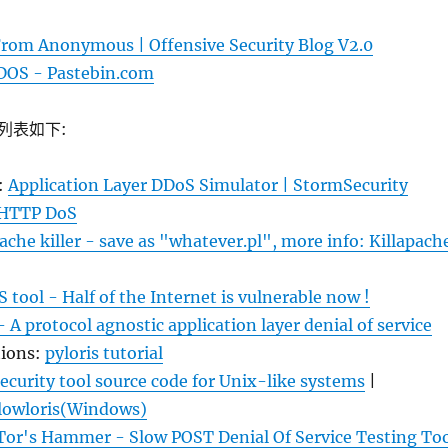
From Anonymous | Offensive Security Blog V2.0
DOS - Pastebin.com
具列表如下:
:
Application Layer DDoS Simulator | StormSecurity
 HTTP DoS
ache killer - save as "whatever.pl", more info: Killapach
 tool - Half of the Internet is vulnerable now !
- A protocol agnostic application layer denial of service
tions:
pyloris tutorial
ecurity tool source code for Unix-like systems
|
lowloris(Windows)
Tor's Hammer - Slow POST Denial Of Service Testing To