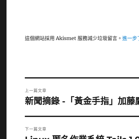
這個網站採用 Akismet 服務減少垃圾留言。
進一步了
文
上一篇文章
章
新聞摘錄 -「黃金手指」加藤鷹
上
一
導
篇
覽
文
下一篇文章
章:
下