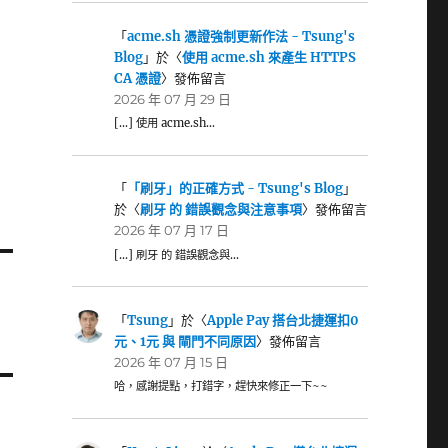
「
acme.sh 憑證強制更新作法 - Tsung's
Blog
」於〈
使用 acme.sh 來產生 HTTPS
CA 憑證
〉發佈留言
2026 年 07 月 29 日
[…] 使用 acme.sh…
「
「刷牙」的正確方式 - Tsung's Blog
」
於〈
刷牙 的 錯誤觀念與注意事項
〉發佈留言
2026 年 07 月 17 日
[…] 刷牙 的 錯誤觀念與…
「
Tsung
」於〈
Apple Pay 搭台北捷運扣0
元、1元 與 閘門不同原因
〉發佈留言
2026 年 07 月 15 日
哈，感謝提點，打錯字，趕快來修正一下~~