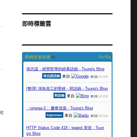
即時標籤雲
SiteTag
)
 可