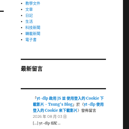
教學文件
文章
日記
生活
科技新聞
轉載新聞
電子書
最新留言
「
yt-dlp 啟用 JS 並 使用登入的 Cookie 下
載影片 - Tsung's Blog
」於〈
yt-dlp 使用
登入的 Cookie 來下載影片
〉發佈留言
2026 年 08 月 03 日
[…] yt-dlp 搭配 …