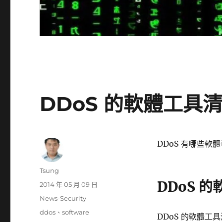
DDoS 的軟體工具
DDoS 有哪些軟
作
Tsung
者
DDoS 
發
2014 年 05 月 09 日
佈
分
News-Security
日
類
標
ddos
、
software
期:
DDoS 的軟體工