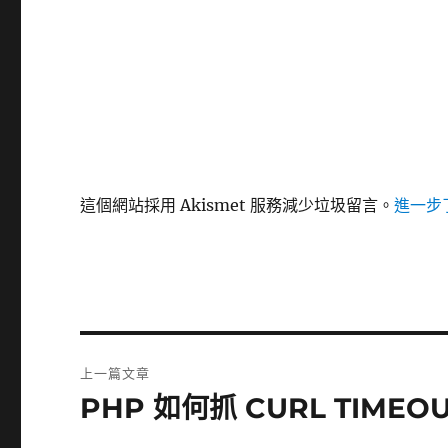
這個網站採用 Akismet 服務減少垃圾留言。
進一步了
文
上一篇文章
章
PHP 如何抓 CURL TIMEO
上
一
導