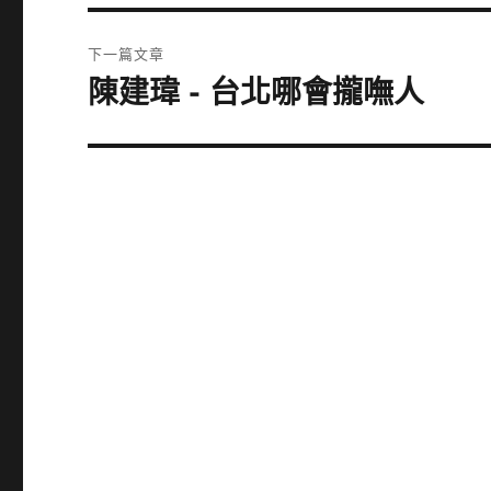
篇
覽
文
下一篇文章
章:
陳建瑋 - 台北哪會攏嘸人
下
一
篇
文
章: