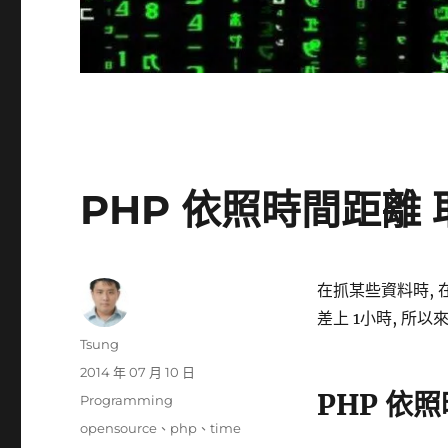
PHP 依照時間距離
在抓某些資料時, 
差上 1小時, 所以
作
Tsung
者
發
2014 年 07 月 10 日
佈
PHP 依
分
Programming
日
類
標
opensource
、
php
、
time
期: