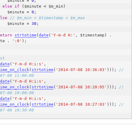
        $minute 
=
0
  } 
else
if
 ($minute 
<
        $minute 
=
0
else
// $m_min < $timestamp < $m_max
        $minute 
=
30
return
strtotime
(
date
(
'Y-m-d H:'
, $timestamp) . 
ute . 
':0'
est
date
(
'Y-m-d H:i:s'
, 
time_on_clock
(
strtotime
(
'2014-07-08 10:36:03'
))); 
// 
-07-08 11:00:00
date
(
'Y-m-d H:i:s'
, 
time_on_clock
(
strtotime
(
'2014-07-08 10:20:05'
))); 
// 
-07-08 10:00:00
date
(
'Y-m-d H:i:s'
, 
time_on_clock
(
strtotime
(
'2014-07-08 10:27:03'
))); 
// 
-07-08 10:30:00