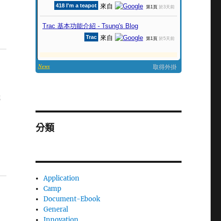
轉
分類
Application
Camp
Document-Ebook
General
Innovation