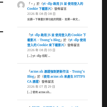
「
。
」於〈
yt-dlp 啟用 JS 並 使用登入的
Cookie 下載影片
〉發佈留言
2026 年 08 月 08 日
反饋一下筆畫計算功能的問題， 如果一串文…
「
yt-dlp 啟用 JS 並 使用登入的 Cookie 下
載影片 - Tsung's Blog
」於〈
yt-dlp 使用
登入的 Cookie 來下載影片
〉發佈留言
2026 年 08 月 03 日
[…] yt-dlp 搭配 …
「
acme.sh 憑證強制更新作法 - Tsung's
Blog
」於〈
使用 acme.sh 來產生 HTTPS
CA 憑證
〉發佈留言
2026 年 07 月 29 日
[…] 使用 acme.sh…