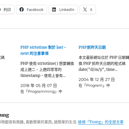
列印
Facebook
LinkedIn
X
PHP strtotime 對於 last、
PHP抓昨天日期
next 的注意事項
式碼
本文最新網址位於 PHP 日期
PHP 使用 strtotime() 想要轉換
換 PHP 抓昨天日期的程式碼
成上週二、上週四等等的
date("d/m/y", time…
timestamp，使用上會有…
2004 年 12 月 27 日
2018 年 05 月 07 日
在「Program」中
在「Programming」中
ung
物都很有興趣, 喜歡簡單的東西, 過簡單的生活.
檢視「Tsung」的全部文章