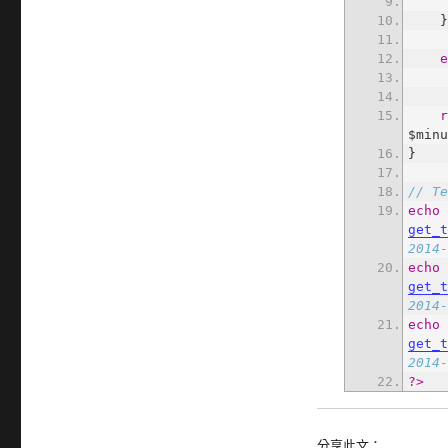
  
$min
// T
echo
get_
2014
echo
get_
2014
echo
get_
2014
?>
分享此文：