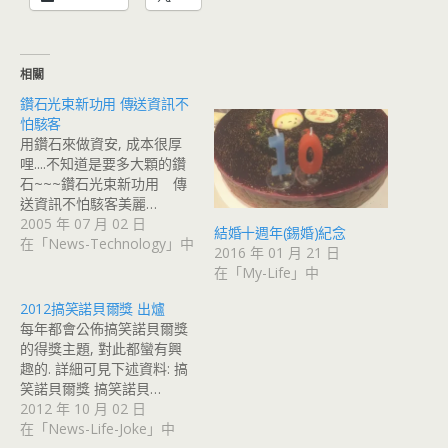
相關
鑽石光束新功用 傳送資訊不
怕駭客
用鑽石來做資安, 成本很厚
哩....不知道是要多大顆的鑽
石~~~鑽石光束新功用 傳
送資訊不怕駭客美麗…
2005 年 07 月 02 日
結婚十週年(錫婚)紀念
在「News-Technology」中
2016 年 01 月 21 日
在「My-Life」中
2012搞笑諾貝爾獎 出爐
每年都會公佈搞笑諾貝爾獎
的得獎主題, 對此都蠻有興
趣的. 詳細可見下述資料: 搞
笑諾貝爾獎 搞笑諾貝…
2012 年 10 月 02 日
在「News-Life-Joke」中