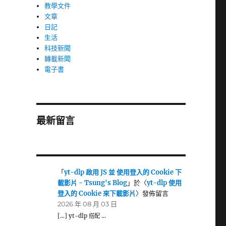
教學文件
文章
日記
生活
科技新聞
轉載新聞
電子書
最新留言
「
yt-dlp 啟用 JS 並 使用登入的 Cookie 下
載影片 - Tsung's Blog
」於〈
yt-dlp 使用
登入的 Cookie 來下載影片
〉發佈留言
2026 年 08 月 03 日
[…] yt-dlp 搭配 …