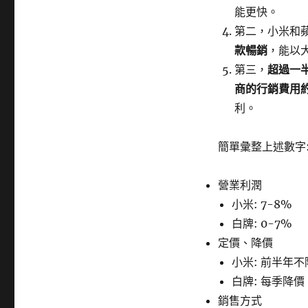
能更快。
第二，小米和
款暢銷
，能以
第三，
超過一
商的行銷費用約
利。
簡單彙整上述數字
營業利潤
小米: 7-8%
白牌: 0-7%
定價、降價
小米: 前半年不
白牌: 每季降價 
銷售方式