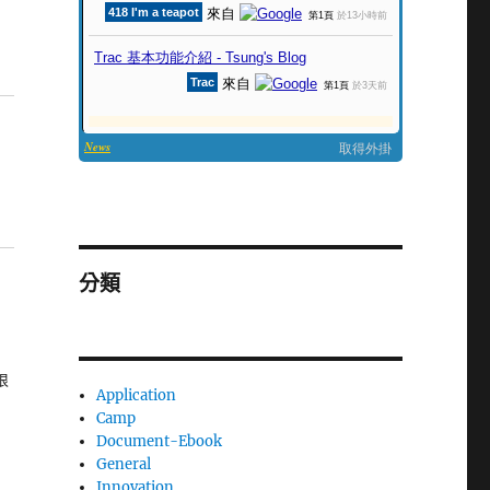
分類
很
Application
Camp
Document-Ebook
General
Innovation