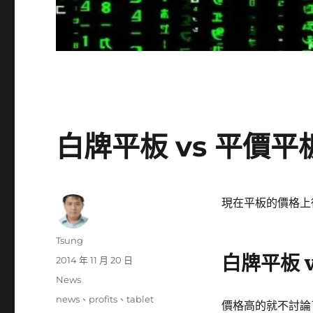
白牌平板 vs 平價平
現在平板的價格上從近
作
Tsung
者
白牌平板 
發
2014 年 11 月 20 日
佈
分
News
日
類
標
news
、
profits
、
tablet
期:
價格高的就不討論了