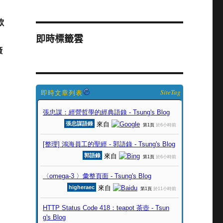
款
即時標籤雲
廠
SiteTag