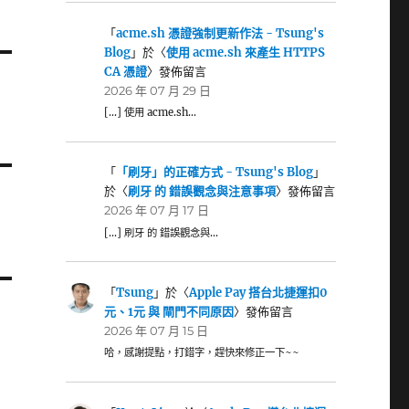
「
acme.sh 憑證強制更新作法 - Tsung's
Blog
」於〈
使用 acme.sh 來產生 HTTPS
CA 憑證
〉發佈留言
2026 年 07 月 29 日
[…] 使用 acme.sh…
「
「刷牙」的正確方式 - Tsung's Blog
」
於〈
刷牙 的 錯誤觀念與注意事項
〉發佈留言
2026 年 07 月 17 日
[…] 刷牙 的 錯誤觀念與…
「
Tsung
」於〈
Apple Pay 搭台北捷運扣0
元、1元 與 閘門不同原因
〉發佈留言
2026 年 07 月 15 日
哈，感謝提點，打錯字，趕快來修正一下~~