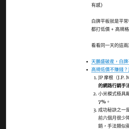
籤
有感)
白牌平板就是平常
都打低價 + 高規格
看看同一天的這兩
天鵬盛破産，白牌
高規低價不賺錢？
JP 摩根（J.P.
的網路行銷手
小米模式極具
7%
。
成功秘訣之一
前六個月很少
銷，手法類似