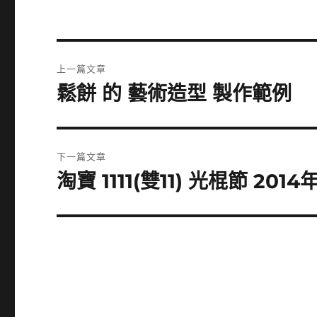
文
上一篇文章
章
鬆餅 的 藝術造型 製作範例
上
一
導
篇
覽
文
下一篇文章
章:
淘寶 1111(雙11) 光棍節 201
下
一
篇
文
章: