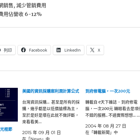
網銷售, 減少管銷費用
費用佔營收 6-12%
列印
Facebook
LinkedIn
X
美國的資訊採購案利潤計算公式
到府修電腦，一次200元
台灣資訊採購... 甚至是所有的採
轉載自 e天下雜誌 - 到府修電
購，幾乎都是以低價搶標為主，
腦，一次200元 轉眼看去是項
至於是好是壞在此就不做評斷，
不錯的服務.. 不過實際想想... …
來看看美…
2004 年 08 月 27 日
) 光棍節
2015 年 09 月 01 日
在「轉載新聞」中
在「News」中