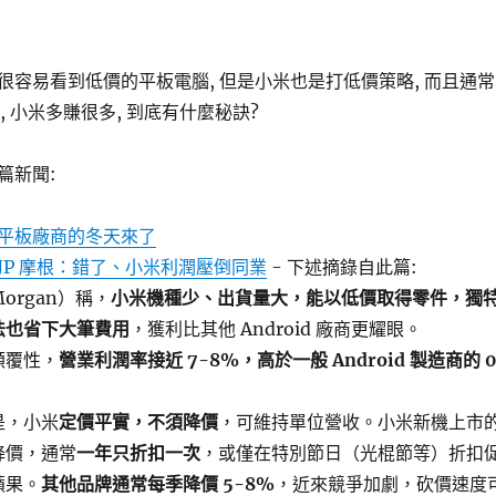
很容易看到低價的平板電腦, 但是小米也是打低價策略, 而且通常
, 小米多賺很多, 到底有什麼秘訣?
篇新聞:
平板廠商的冬天來了
JP 摩根：錯了、小米利潤壓倒同業
- 下述摘錄自此篇:
 Morgan）稱，
小米機種少、出貨量大，能以低價取得零件，獨
法也省下大筆費用
，獲利比其他 Android 廠商更耀眼。
顛覆性，
營業利潤率接近 7-8%，高於一般 Android 製造商的 0
是，小米
定價平實，不須降價
，可維持單位營收。小米新機上市
降價，通常
一年只折扣一次
，或僅在特別節日（光棍節等）折扣
蘋果。
其他品牌通常每季降價 5-8%
，近來競爭加劇，砍價速度