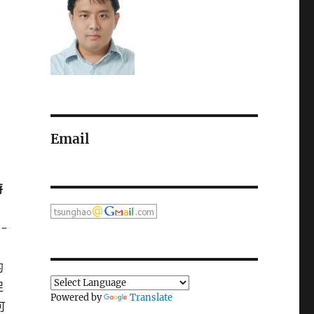
Email
特
-
的
促
Powered by
Translate
可