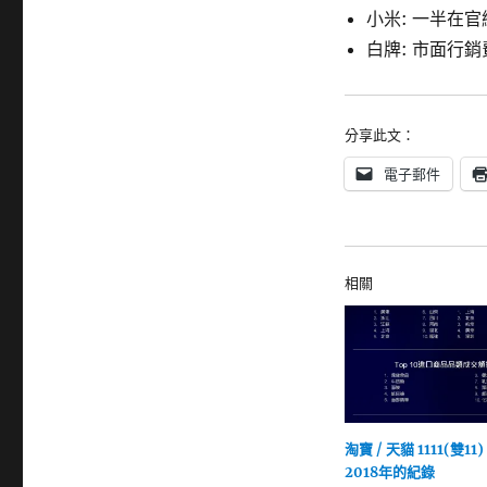
小米: 一半在官
白牌: 市面行銷
分享此文：
電子郵件
相關
淘寶 / 天貓 1111(雙11
2018年的紀錄