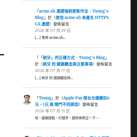
「
acme.sh 憑證強制更新作法 - Tsung's
Blog
」於〈
使用 acme.sh 來產生 HTTPS
CA 憑證
〉發佈留言
2026 年 07 月 29 日
[…] 使用 acme.sh…
「
「刷牙」的正確方式 - Tsung's Blog
」
於〈
刷牙 的 錯誤觀念與注意事項
〉發佈留言
2026 年 07 月 17 日
[…] 刷牙 的 錯誤觀念與…
「
Tsung
」於〈
Apple Pay 搭台北捷運扣0
元、1元 與 閘門不同原因
〉發佈留言
2026 年 07 月 15 日
哈，感謝提點，打錯字，趕快來修正一下~~