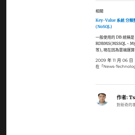
相關
Key-Value 系統 分
(NoSQL)
一般使用的 DB 統稱是
RDBMS(MSSQL、MySQ
等), 現在因為雲端運
2009 年 11 月 06 日
在「News-Technol
作者:
Ts
對新奇的事