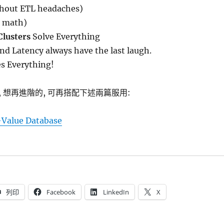
thout ETL headaches)
, math)
lusters
Solve Everything
d Latency always have the last laugh.
es Everything!
 想再進階的, 可再搭配下述兩篇服用:
-Value Database
列印
Facebook
LinkedIn
X