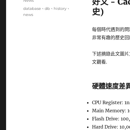
好文 - Ca
分
News
日
類
標
database
、
db
、
history
、
史)
期:
籤
news
每個時代遇到的問
非常有趣的歷史回
下述摘錄此文圖片
文觀看.
硬體速度差
CPU Register: 1n
Main Memory: 1
Flash Drive: 100
Hard Drive: 10,