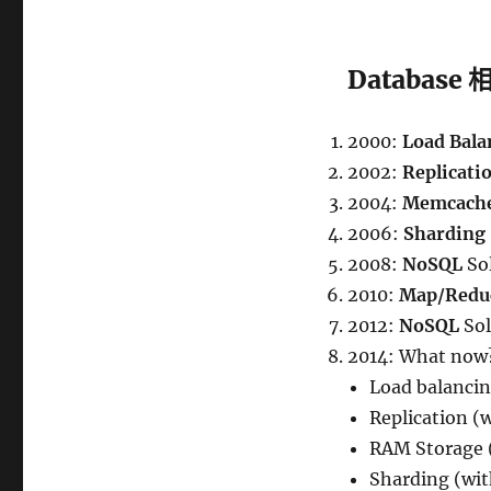
Databas
2000:
Load Bala
2002:
Replicati
2004:
Memcach
2006:
Sharding
2008:
NoSQL
Sol
2010:
Map/Redu
2012:
NoSQL
Sol
2014: What now
Load balancin
Replication (
RAM Storage (
Sharding (wi