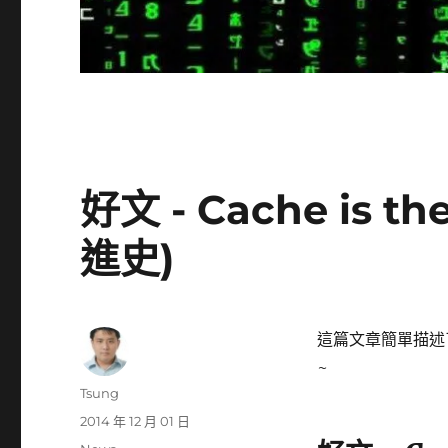
好文 - Cache is t
進史)
這篇文章簡單描述了
~
作
Tsung
者
發
2014 年 12 月 01 日
佈