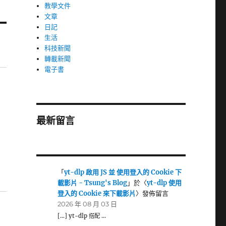
教學文件
文章
日記
生活
科技新聞
轉載新聞
電子書
最新留言
「
yt-dlp 啟用 JS 並 使用登入的 Cookie 下
載影片 - Tsung's Blog
」於〈
yt-dlp 使用
登入的 Cookie 來下載影片
〉發佈留言
2026 年 08 月 03 日
[…] yt-dlp 搭配 …