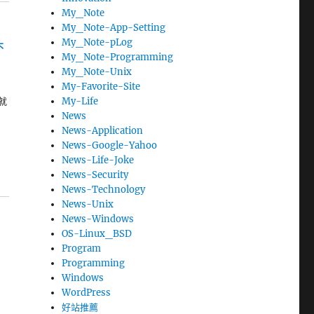
My_Note
My_Note-App-Setting
My_Note-pLog
不
My_Note-Programming
My_Note-Unix
My-Favorite-Site
My-Life
 就
News
News-Application
News-Google-Yahoo
」
News-Life-Joke
News-Security
News-Technology
News-Unix
News-Windows
OS-Linux_BSD
Program
Programming
Windows
WordPress
好站推薦