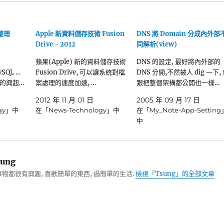
類整理
Apple 新資料儲存技術 Fusion
DNS 將 Domain 分成內外部
Drive - 2012
同解析(view)
蘋果(Apple) 新的資料儲存技術
DNS 的設定, 最好將內外部的
L ...
Fusion Drive, 可以讓系統對檔
DNS 分開,不然被人 dig 一下,
算的興起…
案處理的速度加速, …
跟把整個架構都公開也一樣…
2012 年 11 月 01 日
2005 年 09 月 17 日
ogy」中
在「News-Technology」中
在「My_Note-App-Setting
中
ung
物都很有興趣, 喜歡簡單的東西, 過簡單的生活.
檢視「Tsung」的全部文章