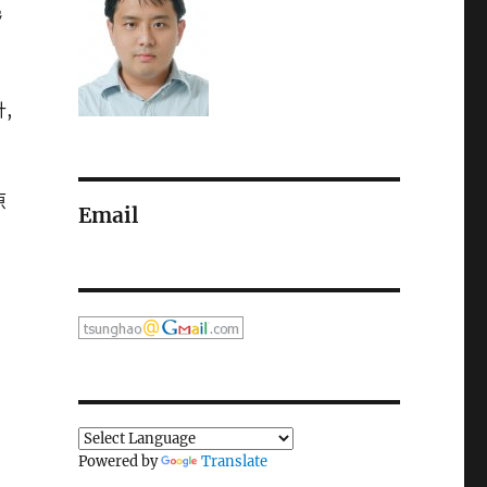
進
,
原
Email
Powered by
Translate