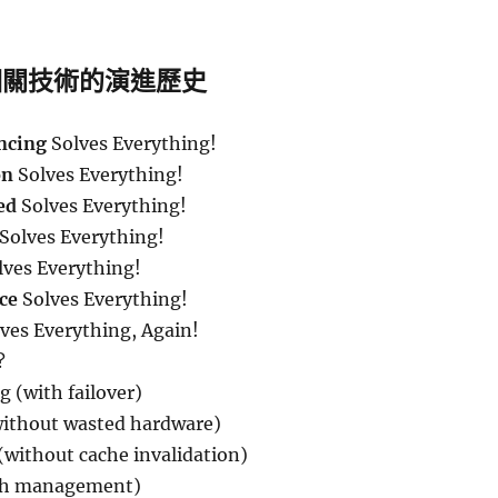
e 相關技術的演進歷史
ncing
Solves Everything!
on
Solves Everything!
ed
Solves Everything!
Solves Everything!
ves Everything!
ce
Solves Everything!
ves Everything, Again!
?
g (with failover)
without wasted hardware)
without cache invalidation)
th management)