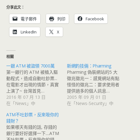
分享此文：
電子郵件
列印
Facebook
LinkedIn
X
相關
一銀 ATM 被盜領 7000萬
新網釣技倆：Pharming
第一銀行的 ATM 被植入驅
Pharming 偽裝網站的5 大
動程式，造成自動吐鈔票...
徵兆徵兆一：感覺網站有點
在電影才出現的情節，真實
怪怪的徵兆二：要求使用者
上演了~ 台灣首見…
提供過多的個人訊息…
2016 年 07 月 13 日
2005 年 09 月 01 日
在「News」中
在「News-Security」中
ATM不吐鈔票，反來吸你的
錢財？
如果哪天有錢的話, 存錢的
銀行要好好選擇一下....ATM
不吐鈔票，反來吸你的錢