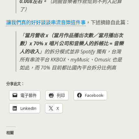
0.008左右。
（詞曲音樂著作就低到不列入記算
了）
讓我們真的好好談談串流音樂這件事
，下述摘錄自此篇：
「
當月營收 x（當月作品播出次數／當月播出次
數）x 70% x 唱片公司和音樂人的拆帳比 = 音樂
人的收入
」的拆分模式並非 Spotify 獨有，台灣
所有串流平台 KKBOX、myMusic、Omusic 也是
如此，而 70% 目前都比國內平台拆分比例高
分享此文：
電子郵件
列印
Facebook
LinkedIn
X
相關