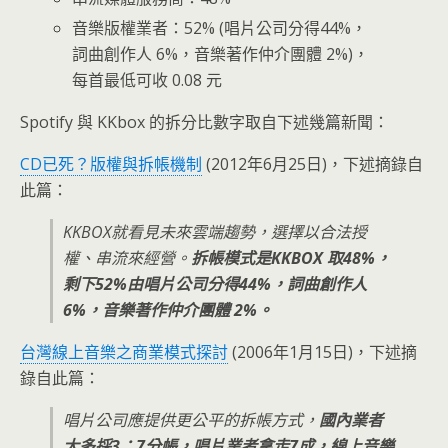
音樂版權業者：52% (唱片公司分得44%，
詞曲創作人 6%，音樂著作仲介團體 2%)，
每首最低可收 0.08 元
Spotify 與 KKbox 的拆分比數字取自下述幾篇新聞：
CD已死？版權與拆帳機制
(2012年6月25日)，下述摘錄自
此篇：
KKBOX就看見未來雲端趨勢，選擇以合法授
權、串流來經營。
拆帳模式是KKBOX 取48%，
剩下52%由唱片公司分得44%，詞曲創作人
6%，音樂著作仲介團體 2%。
台灣線上音樂之商業模式探討
(2006年1月15日)，下述摘
錄自此篇：
唱片公司應提供更公平的拆帳方式，
國內業者
大多採3：7分帳，唱片業者拿走7成，線上音樂