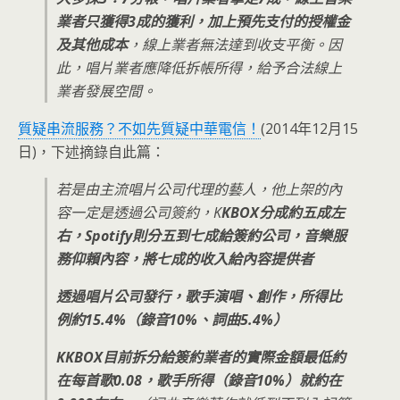
業者只獲得3成的獲利，加上預先支付的授權金
及其他成本
，線上業者無法達到收支平衡。因
此，唱片業者應降低拆帳所得，給予合法線上
業者發展空間。
質疑串流服務？不如先質疑中華電信！
(2014年12月15
日)，下述摘錄自此篇：
若是由主流唱片公司代理的藝人，他上架的內
容一定是透過公司簽約，K
KBOX分成約五成左
右，Spotify則分五到七成給簽約公司，音樂服
務仰賴內容，將七成的收入給內容提供者
透過唱片公司發行，歌手演唱、創作，所得比
例約15.4%（錄音10%、詞曲5.4%）
KKBOX目前拆分給簽約業者的實際金額最低約
在每首歌0.08，歌手所得（錄音10%）就約在