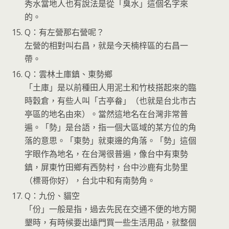
秀水當地人也有說法是從「臭水」這個名字來
的。
Q：有左營那右營呢？
左營的相對叫右昌，就是今天楠梓區的右昌一
帶。
Q：雲林土庫鎮、東勢鄉
「土庫」是以前種田人用泥土和竹枝搭起來的臨
時穀倉，有些人叫「古亭畚」（也就是台北市古
亭區的地名由來）。當然這地名在台灣非常普
遍。「勢」是台語，指一個大區域的某方位的角
落的意思。「東勢」就東邊的角落。「勢」這個
字眼作為地名，在台灣很普遍，像台中有東勢
鎮，屏東竹田鄉有西勢村，台中沙鹿有北勢里
（標哥你好），台北中和有南勢角。
Q：九份、貓空
「份」一般是指，過去先民在交通不便的地方開
墾時，有時候要出遠門買一些生活用品，就整個