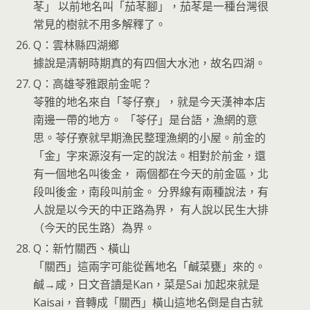
苳」 以前地名叫「茄苳腳」，茄苳是一種台灣很
常見的樹就不用多解釋了。
Q：雲林縣四湖鄉
據說是清朝時期真的有四個大水池，故名四湖。
Q：高雄苓雅跟前金呢？
苓雅的地名來自「苓仔寮」，就是今天漢神本店
南邊一帶的地方。 「苓仔」是台語，漁網的意
思。苓仔寮就早期漁民整理漁網的小屋。前金的
「金」字來源沒有一定的說法。相對於前金，還
有一個地名叫後金， 兩個都在今天的前金區，北
段叫後金，南段叫前金。 分界線有兩種說法，有
人說是以今天的中正路為界， 有人說以民生大排
（今天的民生路）為界。
Q：新竹關西、橫山
「關西」這兩字可能從舊地名「鹹菜甕」來的。
鹹→咸，日文音讀是Kan，菜是Sai 加起來就是
Kaisai，音轉成「關西」橫山這地名倒是自古就