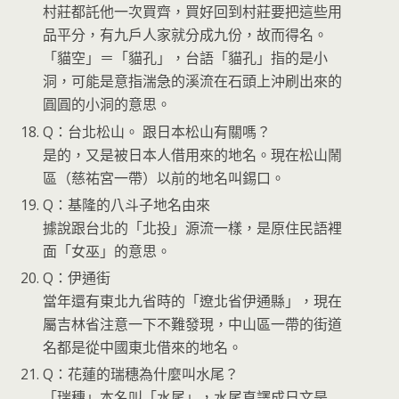
村莊都託他一次買齊，買好回到村莊要把這些用
品平分，有九戶人家就分成九份，故而得名。
「貓空」＝「貓孔」，台語「貓孔」指的是小
洞，可能是意指湍急的溪流在石頭上沖刷出來的
圓圓的小洞的意思。
Q：台北松山。 跟日本松山有關嗎？
是的，又是被日本人借用來的地名。現在松山鬧
區（慈祐宮一帶）以前的地名叫錫口。
Q：基隆的八斗子地名由來
據說跟台北的「北投」源流一樣，是原住民語裡
面「女巫」的意思。
Q：伊通街
當年還有東北九省時的「遼北省伊通縣」，現在
屬吉林省注意一下不難發現，中山區一帶的街道
名都是從中國東北借來的地名。
Q：花蓮的瑞穗為什麼叫水尾？
「瑞穗」本名叫「水尾」，水尾直譯成日文是