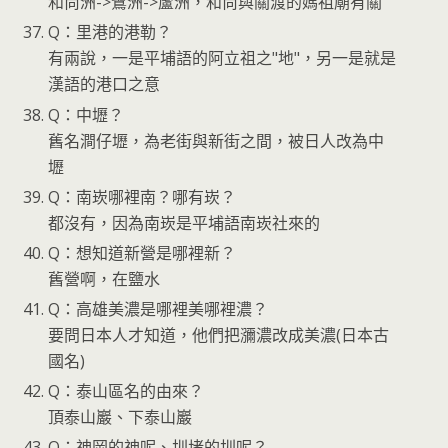
和尚洲->鷺洲->蘆洲，和尚與關渡的媽祖廟有關
Q：里港的港勒？
有兩說，一是平埔語的阿立祖之"地"，另一是就是
漢語的港口之意
Q：中壢？
舊名澗仔壢，為老街與新街之間，被日人改為中
壢
Q：南崁哪裡南？哪有崁？
都沒有，因為南崁是平埔語南崁社來的
Q：想知道新營是哪裡新？
舊營啊，在鹽水
Q：高雄美濃是哪裡美哪裡濃？
要問日本人才知道，他們把瀰濃改成美濃(日本古
國名)
Q：泰山區名的由來？
頂泰山巖、下泰山巖
Q：神岡的神呢、圳堵的圳呢？