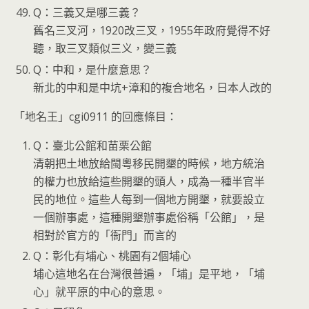
Q：三義又是哪三義？
舊名三叉河，1920改三叉，1955年政府覺得不好
聽，取三叉類似三义，變三義
Q：中和，是什麼意思？
新北的中和是中坑+漳和的複合地名，日本人改的
「地名王」cgi0911 的回應條目：
Q：臺北公館和苗栗公館
清朝把土地放給閩粵移民開墾的時候，地方統治
的權力也放給這些開墾的頭人，成為一種半官半
民的地位。這些人每到一個地方開墾，就要設立
一個辦事處，這種開墾辦事處俗稱「公館」，是
相對於官方的「衙門」而言的
Q：彰化有埔心、桃園有2個埔心
埔心這地名在台灣很普遍，「埔」是平地，「埔
心」就平原的中心的意思。