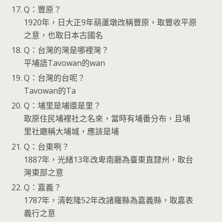
Q：豐原？
1920年，日大正9年葫蘆墩改稱豐原，取豐收平原
之意，也取日本古國名
Q：台灣的灣是哪裡灣？
平埔語Tavowan的wan
Q：台灣的台呢？
Tavowan的Ta
Q：埔里是埔還是里？
取原住民埔裡社之名來，當時有埔番分布，且埔
里社廰稱大埔城，應該是埔
Q：台東咧？
1887年，光緒13年改卑南廳為臺東直隸州，取台
灣東部之意
Q：嘉義？
1787年，清乾隆52年改諸羅縣為嘉義縣，取嘉表
義行之意