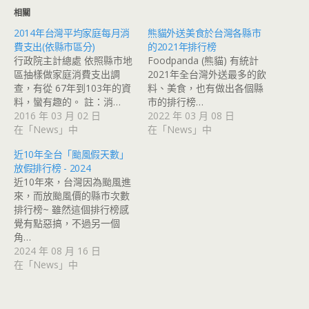
相關
2014年台灣平均家庭每月消
熊貓外送美食於台灣各縣市
費支出(依縣市區分)
的2021年排行榜
行政院主計總處 依照縣市地
Foodpanda (熊貓) 有統計
區抽樣做家庭消費支出調
2021年全台灣外送最多的飲
查，有從 67年到103年的資
料、美食，也有做出各個縣
料，蠻有趣的。 註：消…
市的排行榜…
2016 年 03 月 02 日
2022 年 03 月 08 日
在「News」中
在「News」中
近10年全台「颱風假天數」
放假排行榜 - 2024
近10年來，台灣因為颱風進
來，而放颱風價的縣市次數
排行榜~ 雖然這個排行榜感
覺有點惡搞，不過另一個
角…
2024 年 08 月 16 日
在「News」中