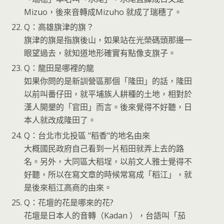
Mizuo，後來音轉成Mizuho 就成了瑞穗了。
Q：高雄旗津的旗？
旗津的旗是指旗後山，如果站在光榮碼頭那邊一
眼望過去，就知道地形確實有點像支旗子。
Q：龍田是哪裡的龍
如果你問的是新訓營區那個「隆田」的話，隆田
以前叫番仔田，就平埔族人耕種的土地，相對於
漢人開墾的「官田」而言。後來覺得不好聽，日
本人就改成隆田了。
Q：台北市北投區 "稻香"的地名由來
大概國民政府自己看到一片稻田就弄上去的路
名。另外，大同區大稻埕，以前文人雅士覺得不
好聽，所以在寫文章的時候常寫成「稻江」，就
是後來稻江高商的由來。
Q：花壇的花是哪來的花?
花壇是日本人的音轉（Kadan ），台語叫「茄