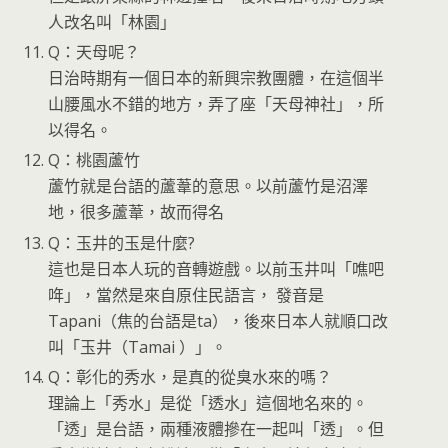
人改名叫「林園」
Q：天母呢？
日治時期有一個日本的新興宗教團體，在這個半
山腰風水不錯的地方，弄了座「天母神社」，所
以得名。
Q：桃園蘆竹
蘆竹就是台語的蘆葦的意思。以前蘆竹是沼澤
地，很多蘆葦，故而得名
Q：玉井的玉是什麼?
這也是日本人玩的音轉遊戲。以前玉井叫「噍吧
哖」，當然是來自原住民語言， 發音是
Tapani（焦的台語是ta），後來日本人就順口改
叫「玉井（Tamai ）」。
Q：彰化的秀水，是真的從臭水來的嗎？
理論上「秀水」是從「透水」這個地名來的。
「透」是台語，兩種液體摻在一起叫「透」。但