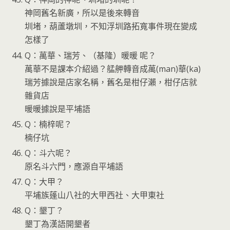
神岡舊名新廣，所以是後來轉音
圳堵，葫蘆墩圳，不知浮圳路拓寬事件現在變成
怎樣了
Q：萬華、瑞芳、（基隆）暖暖 呢？
萬華不是課本介紹過？艋舺轉音成萬(man)華(ka)
瑞芳據說是店家名稱，舊名是柑仔瀨，柑仔店就
雜貨店
暖暖據說是平埔語
Q：楠梓呢？
楠仔坑
Q：斗六呢？
原名斗六門，應源自平埔語
Q：大甲？
平埔族蓬山八社的大甲西社、大甲東社
Q：墾丁？
墾丁為漢語開墾者