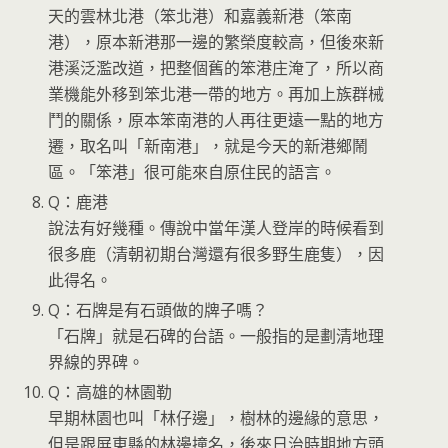
天的雲林北港（笨北港）和嘉義新港（笨南
港），原本新港那一邊的繁榮度較高，但後來新
港溪泛濫改道，把整個舊的笨港庄淹了，所以商
業機能外移到笨北港一帶的地方。再加上族群械
鬥的關係，原本笨南港的人再往更遠一點的地方
遷，取名叫「新南港」，就是今天的新港鄉鬧
區。「笨港」很可能來自原住民的語言。
Q：鹿港
說法有好幾種。傳說中當年漢人登岸的時候看到
很多鹿（清朝初期台灣還有很多野生鹿隻），因
此得名。
Q：石牌是有石頭做的牌子嗎？
「石牌」就是石碑的台語。一般指的是劃清地理
界線的界碑。
Q：高雄的林園勒
早期林園也叫「林仔邊」，樹林的邊緣的意思，
但是跟屏東縣的林邊撞名，後來日治時期地方頭