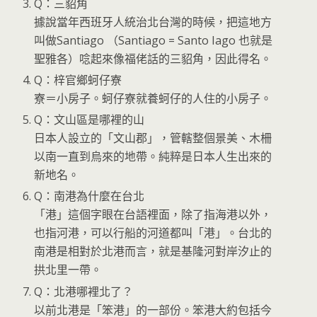
Q：三貂角
據說當年西班牙人統治北台灣的時候，把這地方
叫做Santiago （Santiago = Santo Iago 也就是
聖雅各）唸起來像福佬話的三貂角，因此得名。
Q：梓官鄉蚵仔寮
寮＝小房子。蚵仔寮就養蚵仔的人住的小房子。
Q：文山區是哪裡的山
日本人設立的「文山郡」，管轄整個景美、木柵
以南一直到烏來的地帶。純粹是日本人生出來的
新地名。
Q：南港為什麼在台北
「港」這個字眼在台語裡面，除了指海港以外，
也指河港，可以行船的河道都叫「港」。台北的
南港是相對於北港而言，就是基隆河對岸汐止的
拱北里一帶。
Q：北港哪裡北了？
以前北港是「笨港」的一部份。笨港大約包括今