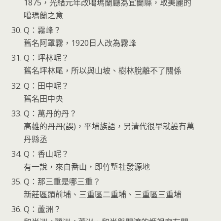
1875，光緒元年改噶瑪蘭廳為宜蘭縣，取美麗的
噶瑪蘭之意
Q：霧峰？
舊名阿罩霧，1920日人改為霧峰
Q：坪林呢？
舊名坪林尾，所以與山坡、樹林脫離不了關係
Q：田中呢？
舊名田中央
Q：萬丹的丹？
高雄的丹丹(誤)，平埔族語，另清代很早就設有萬
丹縣丞
Q：香山呢？
有一說，來自番山，即竹塹社發源地
Q：那三重是哪三重？
新莊區頭前埔、三重區二重埔、三重區三重埔
Q：蘆洲？