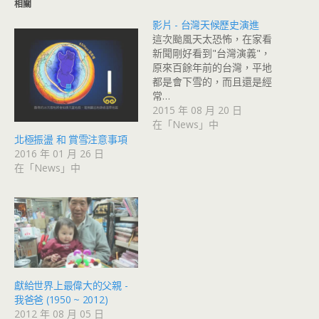
相關
影片 - 台灣天候歷史演進
這次颱風天太恐怖，在家看
新聞剛好看到"台灣演義"，
原來百餘年前的台灣，平地
都是會下雪的，而且還是經
常…
2015 年 08 月 20 日
在「News」中
北極振盪 和 賞雪注意事項
2016 年 01 月 26 日
在「News」中
獻給世界上最偉大的父親 -
我爸爸 (1950 ~ 2012)
2012 年 08 月 05 日