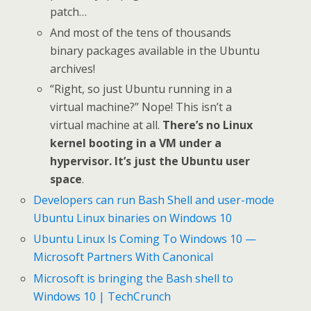
patch…
And most of the tens of thousands
binary packages available in the Ubuntu
archives!
“Right, so just Ubuntu running in a
virtual machine?” Nope! This isn’t a
virtual machine at all.
There’s no Linux
kernel booting in a VM under a
hypervisor. It’s just the Ubuntu user
space
.
Developers can run Bash Shell and user-mode
Ubuntu Linux binaries on Windows 10
Ubuntu Linux Is Coming To Windows 10 —
Microsoft Partners With Canonical
Microsoft is bringing the Bash shell to
Windows 10 | TechCrunch