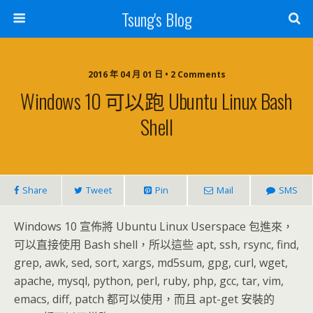
Tsung's Blog
2016 年 04 月 01 日 • 2 Comments
Windows 10 可以跑 Ubuntu Linux Bash
Shell
Share
Tweet
Pin
Mail
SMS
Windows 10 宣佈將 Ubuntu Linux Userspace 包進來，
可以直接使用 Bash shell，所以這些 apt, ssh, rsync, find,
grep, awk, sed, sort, xargs, md5sum, gpg, curl, wget,
apache, mysql, python, perl, ruby, php, gcc, tar, vim,
emacs, diff, patch 都可以使用，而且 apt-get 安裝的