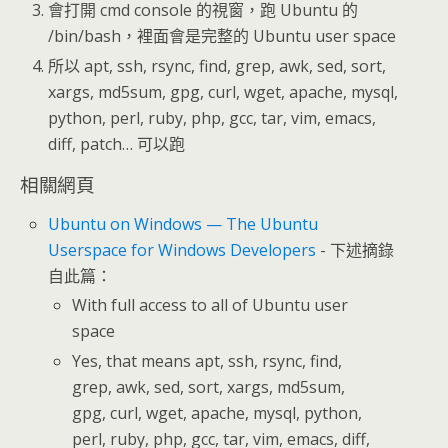
會打開 cmd console 的視窗，跑 Ubuntu 的
/bin/bash，裡面會是完整的 Ubuntu user space
所以 apt, ssh, rsync, find, grep, awk, sed, sort,
xargs, md5sum, gpg, curl, wget, apache, mysql,
python, perl, ruby, php, gcc, tar, vim, emacs,
diff, patch… 可以跑
相關網頁
Ubuntu on Windows — The Ubuntu
Userspace for Windows Developers
- 下述摘錄
自此篇：
With full access to all of Ubuntu user
space
Yes, that means apt, ssh, rsync, find,
grep, awk, sed, sort, xargs, md5sum,
gpg, curl, wget, apache, mysql, python,
perl, ruby, php, gcc, tar, vim, emacs, diff,