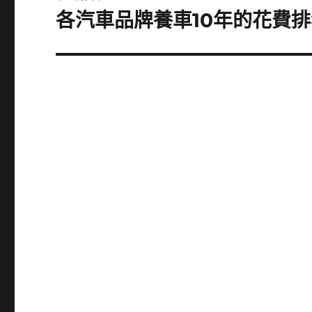
章:
各汽車品牌養車10年的花費排名 
下
一
篇
文
章: