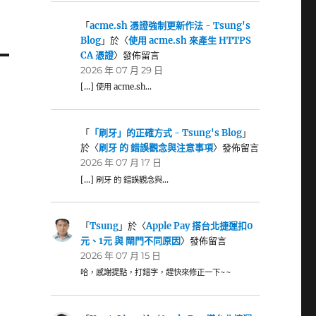
「
acme.sh 憑證強制更新作法 - Tsung's
Blog
」於〈
使用 acme.sh 來產生 HTTPS
CA 憑證
〉發佈留言
2026 年 07 月 29 日
[…] 使用 acme.sh…
「
「刷牙」的正確方式 - Tsung's Blog
」
於〈
刷牙 的 錯誤觀念與注意事項
〉發佈留言
2026 年 07 月 17 日
[…] 刷牙 的 錯誤觀念與…
「
Tsung
」於〈
Apple Pay 搭台北捷運扣0
元、1元 與 閘門不同原因
〉發佈留言
2026 年 07 月 15 日
哈，感謝提點，打錯字，趕快來修正一下~~