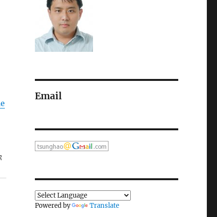
Email
Me
你
Powered by
Translate