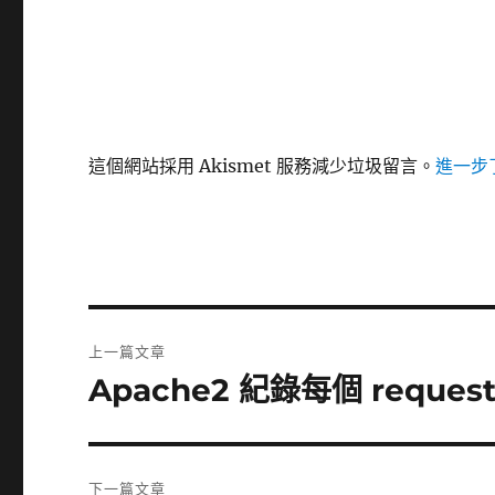
這個網站採用 Akismet 服務減少垃圾留言。
進一步了
文
上一篇文章
章
Apache2 紀錄每個 reques
上
一
導
篇
覽
文
下一篇文章