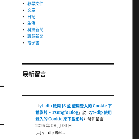
教學文件
文章
日記
生活
科技新聞
轉載新聞
電子書
最新留言
「
yt-dlp 啟用 JS 並 使用登入的 Cookie 下
載影片 - Tsung's Blog
」於〈
yt-dlp 使用
登入的 Cookie 來下載影片
〉發佈留言
2026 年 08 月 03 日
[…] yt-dlp 搭配 …