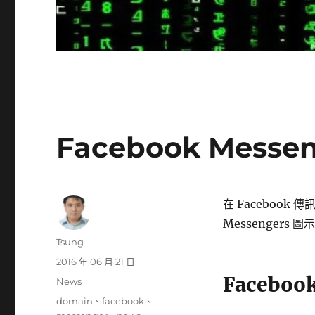
Facebook Messe
在 Faceboo
Messengers 
作
Tsung
者
發
2016 年 06 月 21 日
佈
Faceboo
分
News
日
類
標
domain
、
facebook
、
期: