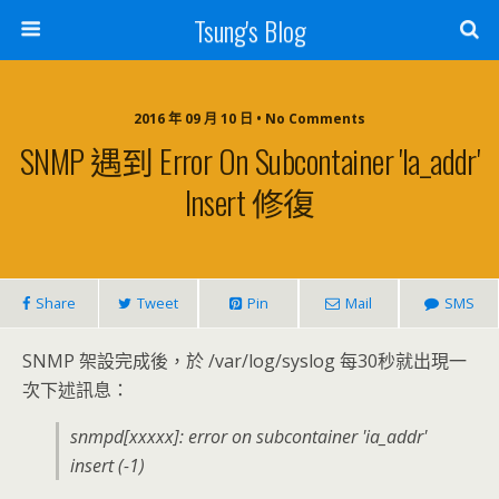
Tsung's Blog
2016 年 09 月 10 日 • No Comments
SNMP 遇到 Error On Subcontainer 'ia_addr'
Insert 修復
Share
Tweet
Pin
Mail
SMS
SNMP 架設完成後，於 /var/log/syslog 每30秒就出現一
次下述訊息：
snmpd[xxxxx]: error on subcontainer 'ia_addr'
insert (-1)