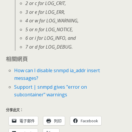
2 or c for LOG_CRIT,
3 or e for LOG_ERR,
4 or w for LOG_WARNING,
5 or n for LOG_NOTICE,
6 or i for LOG_INFO, and
7 or d for LOG_DEBUG.
相關網頁
How can I disable snmpd ia_addr insert
messages?
Support | snmpd gives "error on
subcontainer" warnings
分享此文：
電子郵件
列印
Facebook