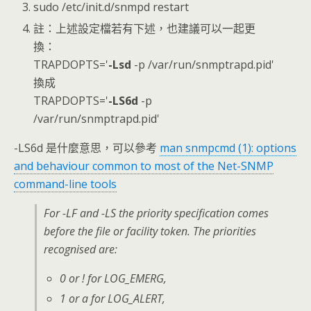
sudo /etc/init.d/snmpd restart
註：上述設定檔若有下述，也建議可以一起更
換：
TRAPDOPTS='
-Lsd
-p /var/run/snmptrapd.pid'
換成
TRAPDOPTS='
-LS6d
-p
/var/run/snmptrapd.pid'
-LS6d 是什麼意思，可以參考
man snmpcmd (1): options
and behaviour common to most of the Net-SNMP
command-line tools
For -LF and -LS the priority specification comes
before the file or facility token. The priorities
recognised are:
0 or ! for LOG_EMERG,
1 or a for LOG_ALERT,