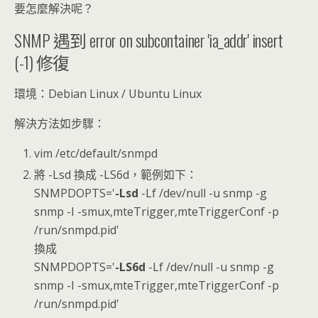
要怎麼解決呢？
SNMP 遇到 error on subcontainer 'ia_addr' insert
(-1) 修復
環境：Debian Linux / Ubuntu Linux
解決方法如步驟：
vim /etc/default/snmpd
將 -Lsd 換成 -LS6d，範例如下：
SNMPDOPTS='
-Lsd
-Lf /dev/null -u snmp -g
snmp -I -smux,mteTrigger,mteTriggerConf -p
/run/snmpd.pid'
換成
SNMPDOPTS='
-LS6d
-Lf /dev/null -u snmp -g
snmp -I -smux,mteTrigger,mteTriggerConf -p
/run/snmpd.pid'