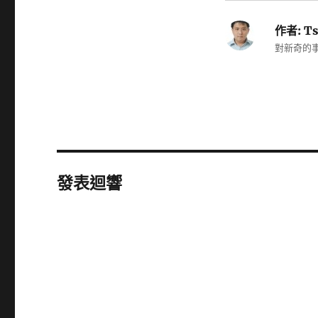
作者:
Ts
對新奇的事
發表迴響