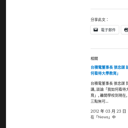
分享此文：
電子郵件
相關
台積電董事長 張忠謀 
何看待大學教育」
台積電董事長 張忠謀 
講, 談論「我如何看待
育」, 離開學校到現在,
三點無可…
2012 年 03 月 23 日
在「News」中