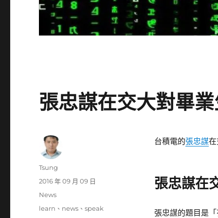
張忠謀在交大對畢業
台積電的
張忠謀
在
作
Tsung
者
張忠謀在
發
2016 年 09 月 09 日
佈
分
News
日
類
標
learn
、
news
、
speak
期:
張忠謀的題目是「