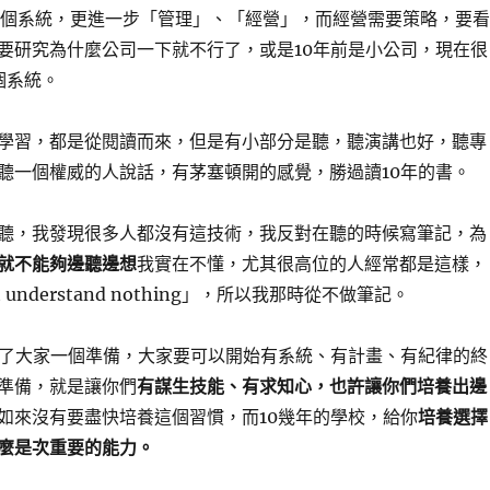
3個系統，更進一步「管理」、「經營」，而經營需要策略，要看
要研究為什麼公司一下就不行了，或是10年前是小公司，現在很
個系統。
學習，都是從閱讀而來，但是有小部分是聽，聽演講也好，聽專
聽一個權威的人說話，有茅塞頓開的感覺，勝過讀10年的書。
聽，我發現很多人都沒有這技術，我反對在聽的時候寫筆記，為
就不能夠邊聽邊想
我實在不懂，尤其很高位的人經常都是這樣，
but understand nothing」，所以我那時從不做筆記。
給了大家一個準備，大家要可以開始有系統、有計畫、有紀律的終
準備，就是讓你們
有謀生技能、有求知心，也許讓你們培養出邊
如來沒有要盡快培養這個習慣，而10幾年的學校，給你
培養選擇
麼是次重要的能力。