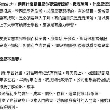
給你能力，
選擇什麼題目是你要深度瞭解、徹底瞭解，什麼是泛
實很廣，學問是學海浩瀚，必須是要選擇的，有的題目、領域要
要有成就，是必須要深入了解，有的題目只是泛泛瞭解，所以應
上了大學有碩博士學位，應該是有能力學習。
友要立志看完整個百科全書，那是有1千多頁，那時候相當佩服
完我不知道，但他有立志要看，那時很佩服但後來感覺到這是笨
麼是不重要
。
，頭1學習計畫，對當時年紀沒有問題，每天晚上2、3個鐘頭都沒
0年多左右，畢業5年之後，我技術比較順了，公司也想要我做點
作要了解盈虧、成本
是瞭解初步的會計、成本、價格、存貨，這是我第2個系統。
什麼？也就是找1、2本入門的書，坊間很多會計的入門書，開始
商業週刊。