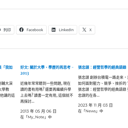
列印
Facebook
LinkedIn
X
談「我如
好文: 關於大學、學歷的再思考 -
張忠謀：經營哲學的經典語錄
2013
張忠謀 創辦台積電一路走來，
到輔大演
近幾年常常聽到一些問題, 現在
如何面對壓力、競爭、挫折的
大學教
讀的書有用嗎? 還要再繼續升學
張忠謀：經營哲學的經典語錄 
 他講的這
上去嗎? 讀書一定有用, 這個就不
忠謀的在各…
再探討…
2023 年 11 月 03 日
2013 年 05 月 06 日
在「News」中
在「My_Note」中