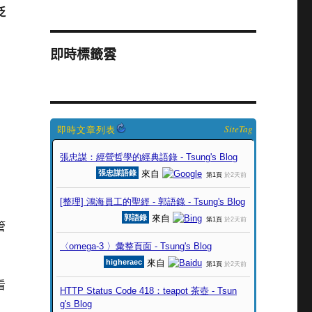
泛
即時標籤雲
SiteTag
管
看