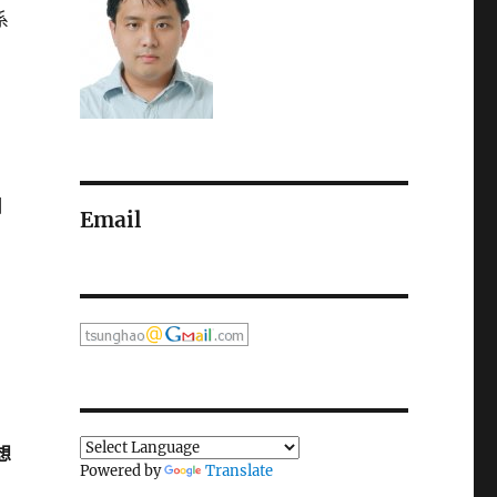
系
個
Email
想
Powered by
Translate