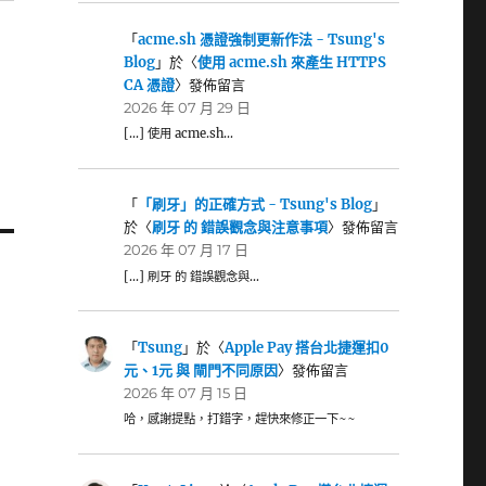
「
acme.sh 憑證強制更新作法 - Tsung's
Blog
」於〈
使用 acme.sh 來產生 HTTPS
CA 憑證
〉發佈留言
2026 年 07 月 29 日
[…] 使用 acme.sh…
「
「刷牙」的正確方式 - Tsung's Blog
」
於〈
刷牙 的 錯誤觀念與注意事項
〉發佈留言
2026 年 07 月 17 日
[…] 刷牙 的 錯誤觀念與…
「
Tsung
」於〈
Apple Pay 搭台北捷運扣0
元、1元 與 閘門不同原因
〉發佈留言
2026 年 07 月 15 日
哈，感謝提點，打錯字，趕快來修正一下~~