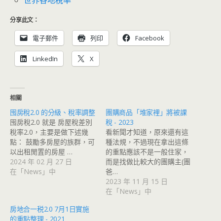
世界各地稅率
分享此文：
電子郵件
列印
Facebook
LinkedIn
X
相關
囤房稅2.0 的分級、稅率調整
團購商品「堆家裡」將被課
囤房稅2.0 就是 房屋稅差別
稅 - 2023
稅率2.0，主要是做下述幾
看新聞才知道，原來還有這
點： 鼓勵多房屋的族群，可
種法規，不過現在拿出這條
以出租閒置的房屋 …
的重點應該不是一般住家，
2024 年 02 月 27 日
而是找做比較大的團購主(團
在「News」中
爸…
2023 年 11 月 15 日
在「News」中
房地合一税2.0 7月1日實施
的重點整理 - 2021