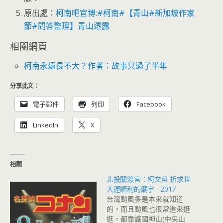
原出處：
柯南吧官博:#柯南#【青山#新加坡作家
節#問答整理】青山透露
相關網頁
柯南永遠長不大？作者：故事只過了半年
分享此文：
電子郵件
列印
Facebook
LinkedIn
X
相關
北投關渡宮：柯文哲 祈求世
大運順利的廟宇 - 2017
台灣颱風多是本來就知道
的，而且颱風也很常進來逛
逛，都靠護國神山(中央山