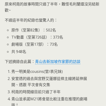
原來柯南的故事時間只過了半年，難怪毛利蘭還沒另結新
歡~
不過這半年的紀錄也蠻驚人的：
原作（至第82集）：502名
TV動畫（至第726話）：373名
劇場版（至第17部）：73名
共 948名
下述摘錄自此篇：
青山去新加坡作家節的訪談
秀一明美是cousins(堂/表兄妹)
安室透的過去與宮野艾蓮娜這條主線將延伸展
開、透跟 平次會有交集
柯南的時間線目前只過了半年
青山並承諾M21將會是比較注重在推理的劇場
版！