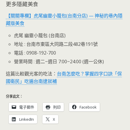
更多隱藏美食
【關關專欄】虎尾幽靈小籠包(台南分店) — 神秘的巷內隱
藏版美食
虎尾 幽靈小籠包 (台南店)
地址 : 台南市東區大同路二段482巷191號
電話 : 0908-192-700
營業時間 : 週二~週日 7:00~24:00 (週一公休)
這篇比較觀光客的吃法：
台南怎麼吃？掌握四字口訣「保
國衛民」吃遍台南逮就補
分享此文：
電子郵件
列印
Facebook
LinkedIn
X