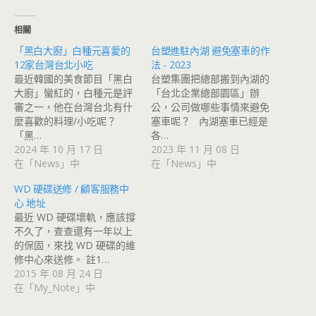
相關
「黑白大廚」白種元喜愛的
台塑進駐內湖 避免塞車的作
12家台灣台北小吃
法 - 2023
最近韓國的美食節目「黑白
台塑集團把總部搬到內湖的
大廚」蠻紅的，白種元是評
「台北企業總部園區」辦
審之一，他在台灣台北有什
公，公司做哪些事情來避免
麼喜歡的料理/小吃呢？
塞車呢？ 內湖塞車已經是
「黑…
各…
2024 年 10 月 17 日
2023 年 11 月 08 日
在「News」中
在「News」中
WD 硬碟送修 / 顧客服務中
心 地址
最近 WD 硬碟壞軌，應該撐
不久了，查查還有一年以上
的保固，來找 WD 硬碟的維
修中心來送修。 註1…
2015 年 08 月 24 日
在「My_Note」中