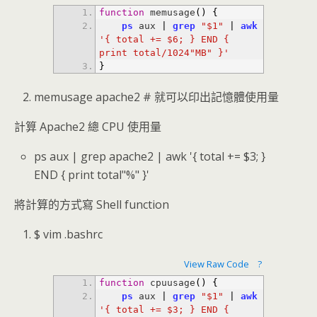
function
 memusage
(
)
{
ps
 aux 
|
grep
"$1"
|
awk
'{ total += $6; } END { 
print total/1024"MB" }'
}
memusage apache2 # 就可以印出記憶體使用量
計算 Apache2 總 CPU 使用量
ps aux | grep apache2 | awk '{ total += $3; }
END { print total"%" }'
將計算的方式寫 Shell function
$ vim .bashrc
View Raw Code
?
function
 cpuusage
(
)
{
ps
 aux 
|
grep
"$1"
|
awk
'{ total += $3; } END { 