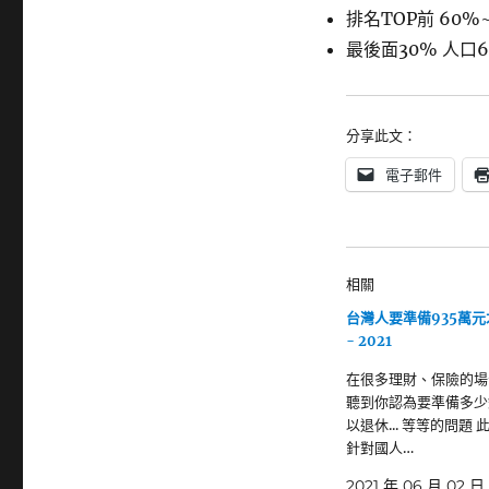
排名TOP前 60%~
最後面30% 人口6
分享此文：
電子郵件
相關
台灣人要準備935萬
- 2021
在很多理財、保險的場
聽到你認為要準備多少
以退休... 等等的問題
針對國人…
2021 年 06 月 02 日