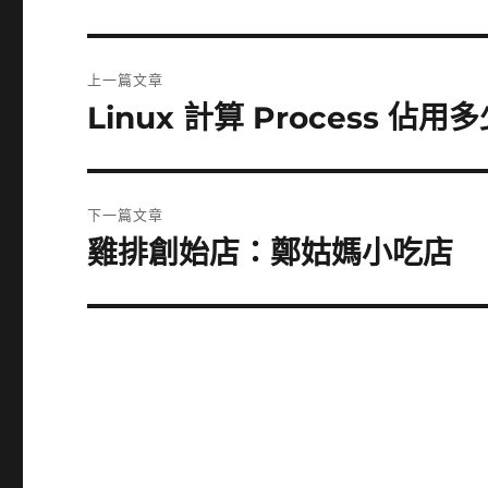
文
上一篇文章
章
Linux 計算 Process 佔用
上
一
導
篇
覽
文
下一篇文章
章:
雞排創始店：鄭姑媽小吃店
下
一
篇
文
章: