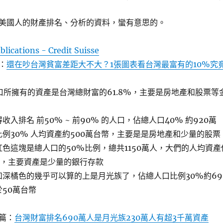
美國人的財產排名、分析的資料，蠻有意思的。
blications - Credit Suisse
：
還在吵台灣貧富差距大不大？1張圖表看台灣最富有的10%究
口所擁有的資產是台灣總財富的61.8%，主要是房地產和股票等
入排名 前50% ~ 前90% 的人口，佔總人口40% 約920萬
例30% 人均資產約500萬台幣，主要是是房地產和少量的股票
色這塊是總人口的50%比例，總共1150萬人，大們的人均資產
元，主要資產是少量的銀行存款
深橘色的幾乎可以算的上是月光族了，佔總人口比例30%約69
50萬台幣
篇：
台灣財富排名690萬人是月光族230萬人有超3千萬資產