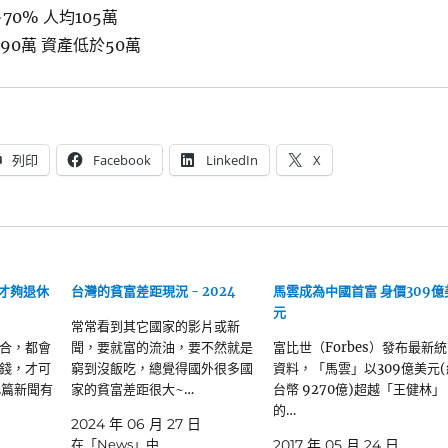
70% 人均105萬
90萬 資產低於50萬
列印
Facebook
LinkedIn
X
元才夠退休
台灣的貧富差距現況 - 2024
馬雲成為中國首富 身價309億
元
常常看到其它國家的影片或新
合，都會
聞，要就富的流油，要不然就是
富比世（Forbes）發布最新
錢，才可
窮到沒飯吃，總覺得國外很多國
資料，「馬雲」以309億美元(
 此篇新聞有
家的貧富差距很大~…
台幣 9270億)超越「王健林」
的…
2024 年 06 月 27 日
在「News」中
2017 年 05 月 24 日