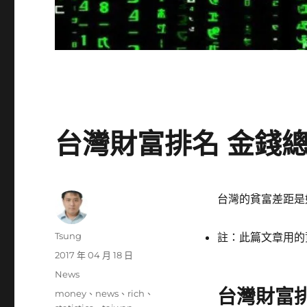
台灣財富排名 金錢總額
台灣的貧富差距是如
作
Tsung
註：此篇文章用的資料
者
發
2017 年 04 月 18 日
佈
分
News
日
類
台灣財富排
標
money
、
news
、
rich
、
期: