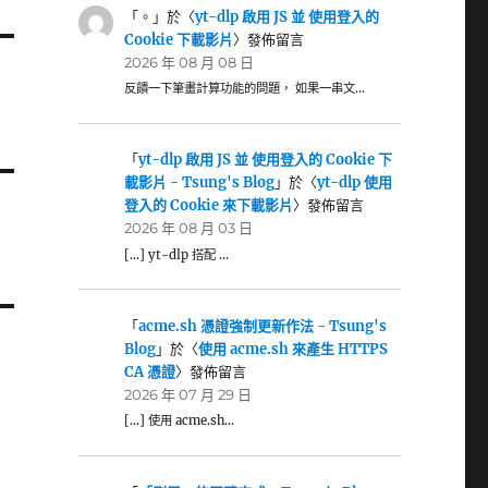
「
。
」於〈
yt-dlp 啟用 JS 並 使用登入的
Cookie 下載影片
〉發佈留言
2026 年 08 月 08 日
反饋一下筆畫計算功能的問題， 如果一串文…
「
yt-dlp 啟用 JS 並 使用登入的 Cookie 下
載影片 - Tsung's Blog
」於〈
yt-dlp 使用
登入的 Cookie 來下載影片
〉發佈留言
2026 年 08 月 03 日
[…] yt-dlp 搭配 …
「
acme.sh 憑證強制更新作法 - Tsung's
Blog
」於〈
使用 acme.sh 來產生 HTTPS
CA 憑證
〉發佈留言
2026 年 07 月 29 日
[…] 使用 acme.sh…