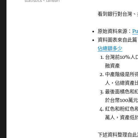
籤
statistics
、
taiwan
看到銀行對台灣、
原始資料來源：
Pu
資料圖表來自此篇
佔總額多少
台灣前10%人
融資產
中產階級是所得收
人，佔總資產比
最後面橘色和紅
於台幣100萬
紅色和粉紅色和
萬人，資產低於
下述資料整理自此