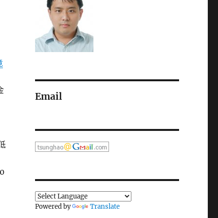
竟
金
Email
低
0
Powered by
Translate