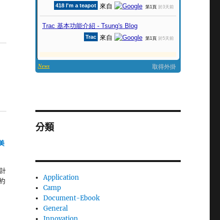
分類
美
統計
Application
約
Camp
Document-Ebook
General
Innovation